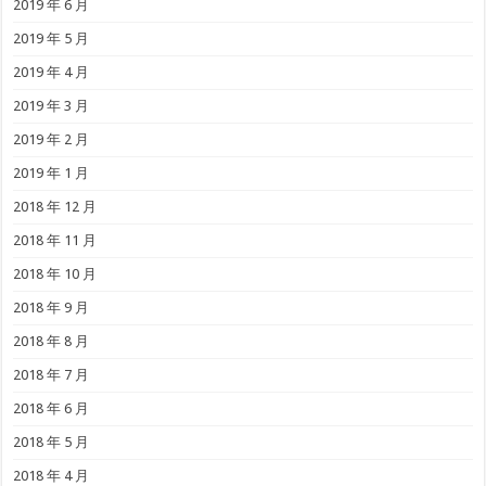
2019 年 6 月
2019 年 5 月
2019 年 4 月
2019 年 3 月
2019 年 2 月
2019 年 1 月
2018 年 12 月
2018 年 11 月
2018 年 10 月
2018 年 9 月
2018 年 8 月
2018 年 7 月
2018 年 6 月
2018 年 5 月
2018 年 4 月