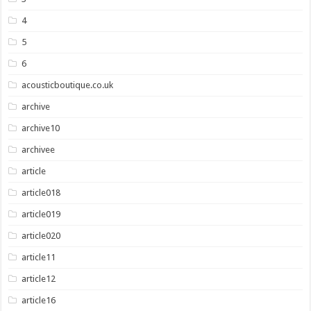
4
5
6
acousticboutique.co.uk
archive
archive10
archivee
article
article018
article019
article020
article11
article12
article16