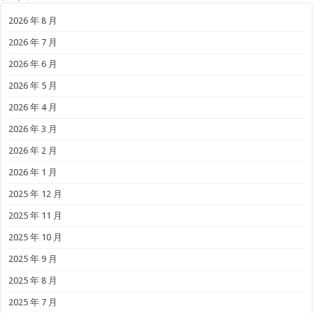
2026 年 8 月
2026 年 7 月
2026 年 6 月
2026 年 5 月
2026 年 4 月
2026 年 3 月
2026 年 2 月
2026 年 1 月
2025 年 12 月
2025 年 11 月
2025 年 10 月
2025 年 9 月
2025 年 8 月
2025 年 7 月