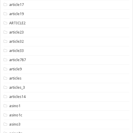
article17
article19
ARTICLE2
article23
article32
article33
article787
article9
articles
articles_3
articles14
asino1
asino1c
asino3