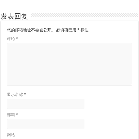
发表回复
您的邮箱地址不会被公开。
必填项已用
*
标注
评论
*
显示名称
*
邮箱
*
网站