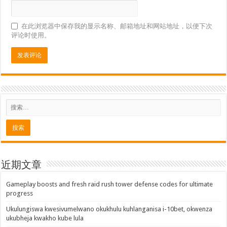
在此浏览器中保存我的显示名称、邮箱地址和网站地址，以便下次
评论时使用。
近期文章
Gameplay boosts and fresh raid rush tower defense codes for ultimate
progress
Ukulungiswa kwesivumelwano okukhulu kuhlanganisa i-10bet, okwenza
ukubheja kwakho kube lula