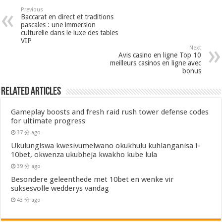
Previous
Baccarat en direct et traditions
pascales : une immersion
culturelle dans le luxe des tables
VIP
Next
Avis casino en ligne Top 10
meilleurs casinos en ligne avec
bonus
Related Articles
Gameplay boosts and fresh raid rush tower defense codes
for ultimate progress
37 分 ago
Ukulungiswa kwesivumelwano okukhulu kuhlanganisa i-
10bet, okwenza ukubheja kwakho kube lula
39 分 ago
Besondere geleenthede met 10bet en wenke vir
suksesvolle wedderys vandag
43 分 ago