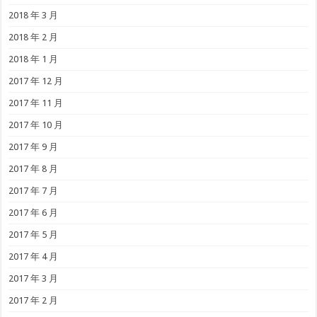
2018 年 3 月
2018 年 2 月
2018 年 1 月
2017 年 12 月
2017 年 11 月
2017 年 10 月
2017 年 9 月
2017 年 8 月
2017 年 7 月
2017 年 6 月
2017 年 5 月
2017 年 4 月
2017 年 3 月
2017 年 2 月