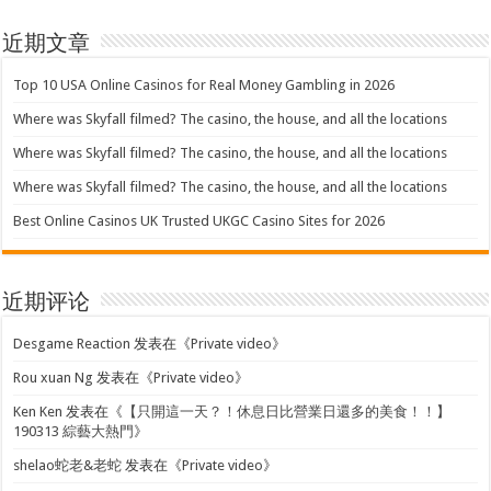
近期文章
Top 10 USA Online Casinos for Real Money Gambling in 2026
Where was Skyfall filmed? The casino, the house, and all the locations
Where was Skyfall filmed? The casino, the house, and all the locations
Where was Skyfall filmed? The casino, the house, and all the locations
Best Online Casinos UK Trusted UKGC Casino Sites for 2026
近期评论
Desgame Reaction
发表在《
Private video
》
Rou xuan Ng
发表在《
Private video
》
Ken Ken
发表在《
【只開這一天？！休息日比營業日還多的美食！！】
190313 綜藝大熱門
》
shelao蛇老&老蛇
发表在《
Private video
》