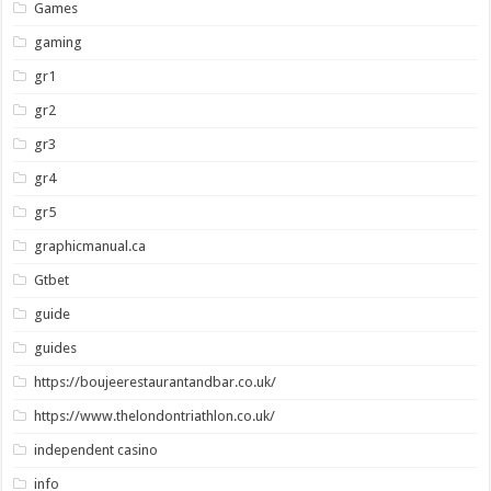
Games
gaming
gr1
gr2
gr3
gr4
gr5
graphicmanual.ca
Gtbet
guide
guides
https://boujeerestaurantandbar.co.uk/
https://www.thelondontriathlon.co.uk/
independent casino
info