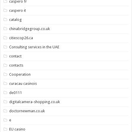
caspero fr
caspero it
catalog
chinabridgegroup.co.uk
citiescop26.ca
Consulting services in the UAE
contact
contacts
Cooperation
curacau casinois
de0111
digitalcamera-shopping.co.uk
doctornewman.co.uk
e
EU casino