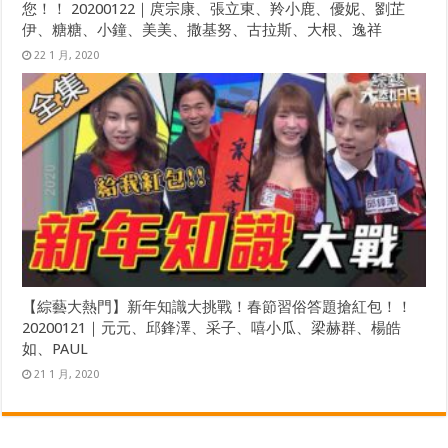
您！！ 20200122｜庹宗康、張立東、羚小鹿、優妮、劉芷
伊、糖糖、小鐘、美美、撒基努、古拉斯、大根、逸祥
22 1 月, 2020
【綜藝大熱門】新年知識大挑戰！春節習俗答題搶紅包！！
20200121｜元元、邱鋒澤、采子、嘻小瓜、梁赫群、楊皓
如、PAUL
21 1 月, 2020