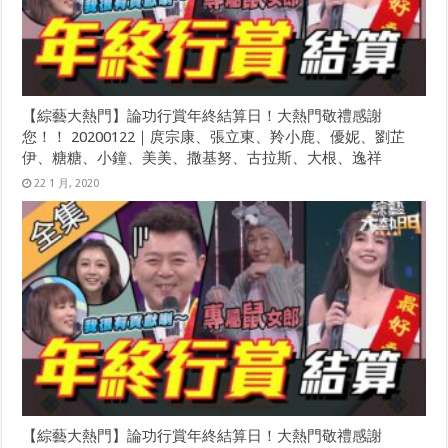
【綜藝大熱門】論功行賞年終結算日！大熱門敬禮感謝
您！！ 20200122｜庹宗康、張立東、羚小鹿、優妮、劉芷
伊、糖糖、小鐘、美美、撒基努、古拉斯、大根、逸祥
22 1 月, 2020
【綜藝大熱門】論功行賞年終結算日！大熱門敬禮感謝