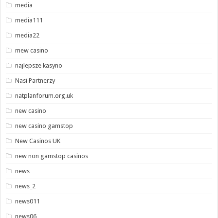
media
media111
media22
mew casino
najlepsze kasyno
Nasi Partnerzy
natplanforum.org.uk
new casino
new casino gamstop
New Casinos UK
new non gamstop casinos
news
news_2
news011
news06