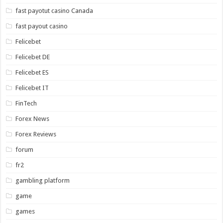
fast payotut casino Canada
fast payout casino
Felicebet
Felicebet DE
Felicebet ES
Felicebet IT
FinTech
Forex News
Forex Reviews
forum
fr2
gambling platform
game
games