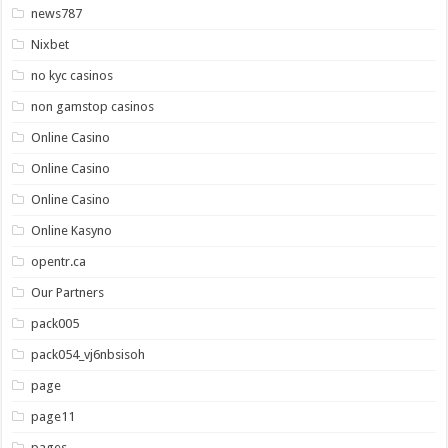
news787
Nixbet
no kyc casinos
non gamstop casinos
Online Casino
Online Casino
Online Casino
Online Kasyno
opentr.ca
Our Partners
pack005
pack054_vj6nbsisoh
page
page11
pages