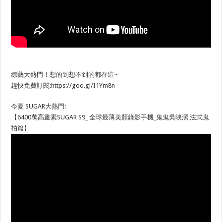
綜藝大熱門！想的到想不到的都在這~
趕快免費訂閱:https://goo.gl/I1Ym8n
今夏 SUGAR大熱門:
【6400萬高畫素SUGAR S9_ 全球最薄美顏錄影手機_鬼鬼吳映潔 法式鬼
拍篇】