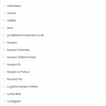
interviews
Invest
it4000
jeux
josephinesrestaurant.co.uk
Kasyno
kasyno holandia
Kasyno Online Polska
Kasyno PL
Kasyno w Polsce
Kaszinó HU
Legalne Kasyno Online
Lucky Max
Luckygem