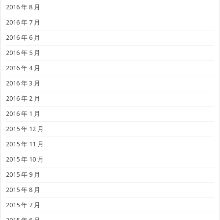
2016 年 8 月
2016 年 7 月
2016 年 6 月
2016 年 5 月
2016 年 4 月
2016 年 3 月
2016 年 2 月
2016 年 1 月
2015 年 12 月
2015 年 11 月
2015 年 10 月
2015 年 9 月
2015 年 8 月
2015 年 7 月