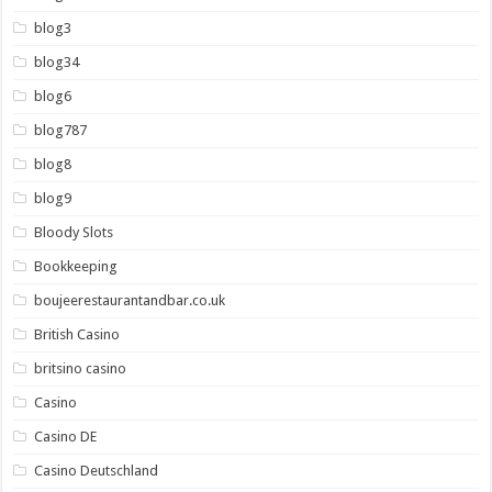
blog3
blog34
blog6
blog787
blog8
blog9
Bloody Slots
Bookkeeping
boujeerestaurantandbar.co.uk
British Casino
britsino casino
Casino
Casino DE
Casino Deutschland