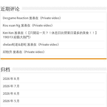
近期评论
Desgame Reaction
发表在《
Private video
》
Rou xuan Ng
发表在《
Private video
》
Ken Ken
发表在《
【只開這一天？！休息日比營業日還多的美食！！】
190313 綜藝大熱門
》
shelao蛇老&老蛇
发表在《
Private video
》
邱勁升
发表在《
Private video
》
归档
2026 年 8 月
2026 年 7 月
2026 年 6 月
2026 年 5 月