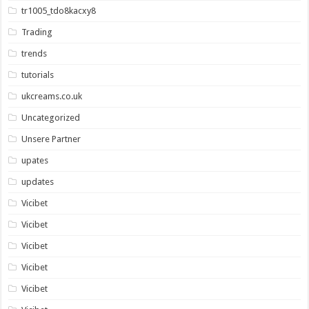
tr1005_tdo8kacxy8
Trading
trends
tutorials
ukcreams.co.uk
Uncategorized
Unsere Partner
upates
updates
Vicibet
Vicibet
Vicibet
Vicibet
Vicibet