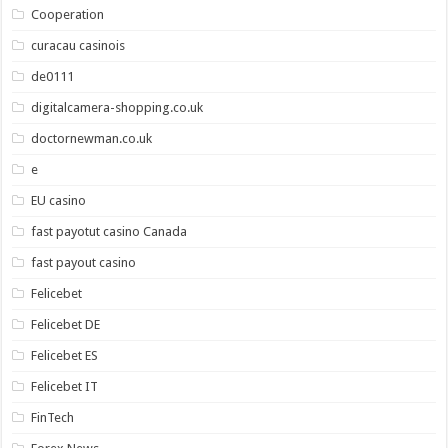
Cooperation
curacau casinois
de0111
digitalcamera-shopping.co.uk
doctornewman.co.uk
e
EU casino
fast payotut casino Canada
fast payout casino
Felicebet
Felicebet DE
Felicebet ES
Felicebet IT
FinTech