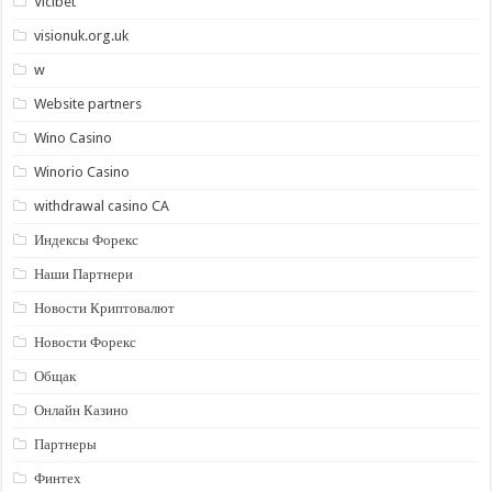
Vicibet
visionuk.org.uk
w
Website partners
Wino Casino
Winorio Casino
withdrawal casino CA
Индексы Форекс
Наши Партнери
Новости Криптовалют
Новости Форекс
Общак
Онлайн Казино
Партнеры
Финтех