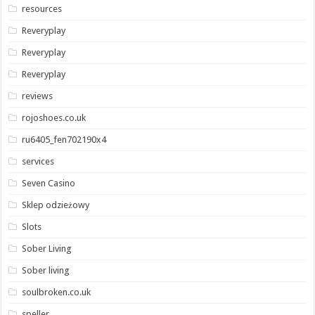
resources
Reveryplay
Reveryplay
Reveryplay
reviews
rojoshoes.co.uk
ru6405_fen702190x4
services
Seven Casino
Sklep odzieżowy
Slots
Sober Living
Sober living
soulbroken.co.uk
speller