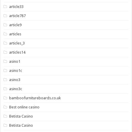
article33
article787
article9
articles
articles_3
articles14
asino1
asino1c
asino3
asino3c
bamboofurnitureboards.co.uk
Best online casino
Betista Casino
Betista Casino