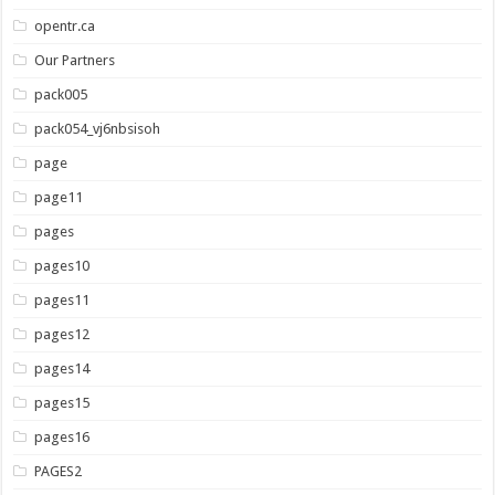
opentr.ca
Our Partners
pack005
pack054_vj6nbsisoh
page
page11
pages
pages10
pages11
pages12
pages14
pages15
pages16
PAGES2