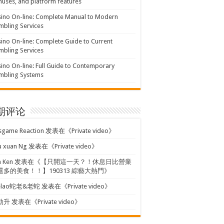
uses, and platform features
ino On-line: Complete Manual to Modern
bling Services
ino On-line: Complete Guide to Current
bling Services
ino On-line: Full Guide to Contemporary
mbling Systems
期评论
sgame Reaction
发表在《
Private video
》
u xuan Ng
发表在《
Private video
》
n Ken
发表在《
【只開這一天？！休息日比營業
還多的美食！！】190313 綜藝大熱門
》
elao蛇老&老蛇
发表在《
Private video
》
勁升
发表在《
Private video
》