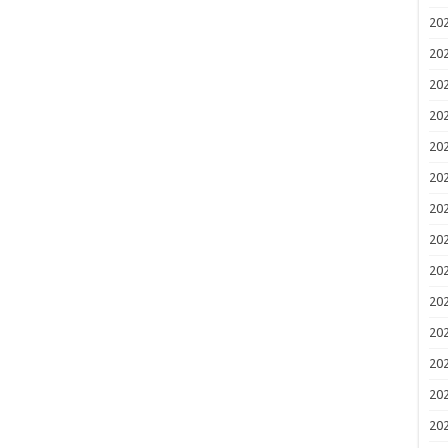
20
20
20
20
20
20
20
20
20
20
20
20
20
20