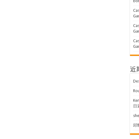
bon
Cas
Gam
Cas
Gam
Cas
Ga
近
De
Ro
Ke
日
sh
邱