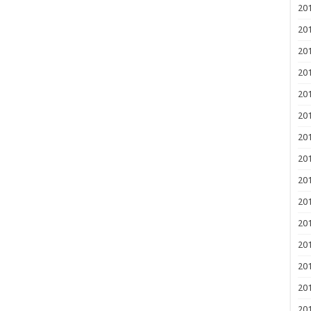
20
20
20
20
20
20
20
20
20
20
20
20
20
20
20