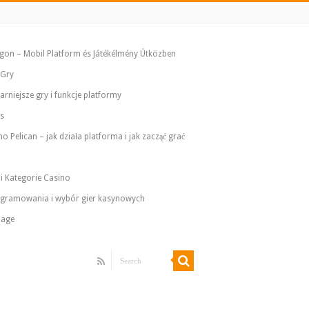
on – Mobil Platform és Játékélmény Útközben
 Gry
rniejsze gry i funkcje platformy
s
o Pelican – jak działa platforma i jak zacząć grać
i Kategorie Casino
ogramowania i wybór gier kasynowych
Page