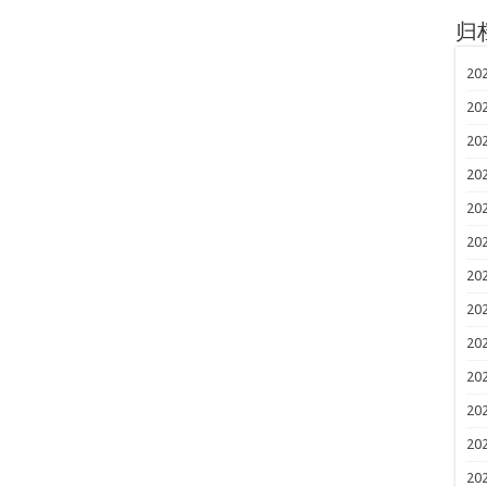
归
20
20
20
20
20
20
20
20
20
20
20
20
20