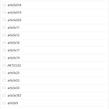
article018
article019
article020
article11
article12
article16
article17
article19
ARTICLE2
article23
article32
article33
article787
article9