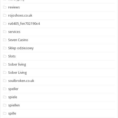
reviews
rojoshoes.co.uk
ru6405_fen702190x4
services
Seven Casino
Sklep odzieżowy
Slots
Sober living
Sober Living
soulbroken.co.uk
speller
spiele
spiellen
spille