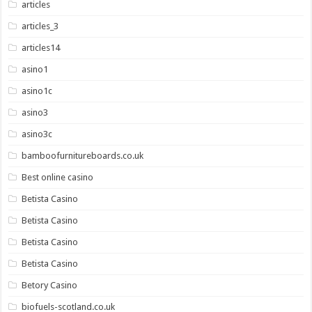
articles
articles_3
articles14
asino1
asino1c
asino3
asino3c
bamboofurnitureboards.co.uk
Best online casino
Betista Casino
Betista Casino
Betista Casino
Betista Casino
Betory Casino
biofuels-scotland.co.uk