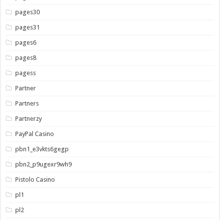
pages30
pages31
pages6
pages8
pagess
Partner
Partners
Partnerzy
PayPal Casino
pbn1_e3vkts6gegp
pbn2_p9ugexr9wh9
Pistolo Casino
pl1
pl2