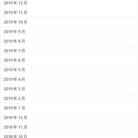
2019 年 12 月
2019 年 11 月
2019 年 10 月
2019 年 9 月
2019 年 8 月
2019 年 7 月
2019 年 6 月
2019 年 5 月
2019 年 4 月
2019 年 3 月
2019 年 2 月
2019 年 1 月
2018 年 12 月
2018 年 11 月
2018 年 10 月