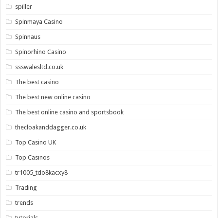
spiller
Spinmaya Casino
Spinnaus
Spinorhino Casino
ssswalesltd.co.uk
The best casino
The best new online casino
The best online casino and sportsbook
thecloakanddagger.co.uk
Top Casino UK
Top Casinos
tr1005_tdo8kacxy8
Trading
trends
tutorials