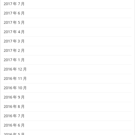
2017 年 7 月
2017 年 6 月
2017 年 5 月
2017 年 4 月
2017 年 3 月
2017 年 2 月
2017 年 1 月
2016 年 12 月
2016 年 11 月
2016 年 10 月
2016 年 9 月
2016 年 8 月
2016 年 7 月
2016 年 6 月
2016 年 5 月