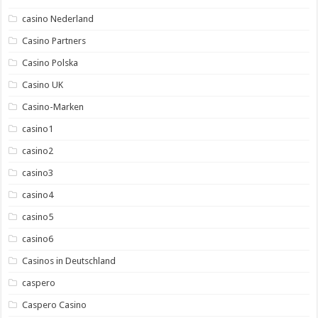
casino Nederland
Casino Partners
Casino Polska
Casino UK
Casino-Marken
casino1
casino2
casino3
casino4
casino5
casino6
Casinos in Deutschland
caspero
Caspero Casino