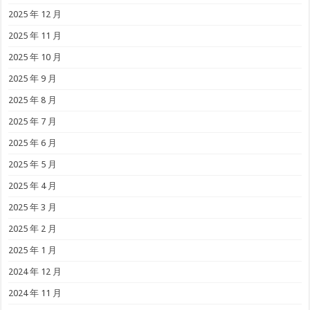
2025 年 12 月
2025 年 11 月
2025 年 10 月
2025 年 9 月
2025 年 8 月
2025 年 7 月
2025 年 6 月
2025 年 5 月
2025 年 4 月
2025 年 3 月
2025 年 2 月
2025 年 1 月
2024 年 12 月
2024 年 11 月