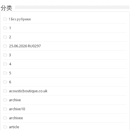
分类
! Без рубрики
1
2
25.06.2026 RU0297
3
4
5
6
acousticboutique.co.uk
archive
archive10
archivee
article