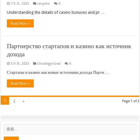
7 9 月, 2023
caspero
0
Understanding the details of casino bonuses and pr …
Read More »
Партнерство стартапов и казино как источник
дохода
5 9 月, 2023
Uncategorized
0
Стартапы и казино как новые источники дохода Партн …
Read More »
1
2
»
Page 1 of 2