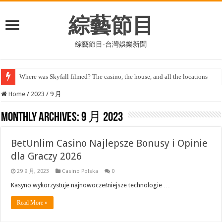
綜藝節目
綜藝節目-台灣娛樂新聞
Where was Skyfall filmed? The casino, the house, and all the locations
Where was Skyfall filmed? The casino, the house, and all the locations
Home
/
2023
/
9 月
Monthly Archives:
9 月 2023
BetUnlim Casino Najlepsze Bonusy i Opinie
dla Graczy 2026
29 9 月, 2023
Casino Polska
0
Kasyno wykorzystuje najnowocześniejsze technologie …
Read More »