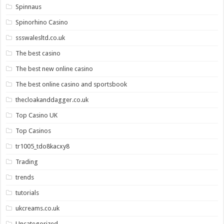
Spinnaus
Spinorhino Casino
ssswalesltd.co.uk
The best casino
The best new online casino
The best online casino and sportsbook
thecloakanddagger.co.uk
Top Casino UK
Top Casinos
tr1005_tdo8kacxy8
Trading
trends
tutorials
ukcreams.co.uk
Uncategorized