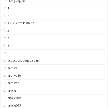
! Без рубрики
1
2
25.06.2026 RU0297
3
4
5
6
acousticboutique.co.uk
archive
archive10
archivee
article
article018
article019