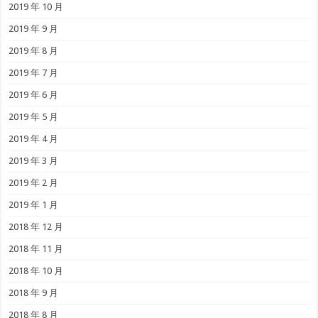
2019 年 10 月
2019 年 9 月
2019 年 8 月
2019 年 7 月
2019 年 6 月
2019 年 5 月
2019 年 4 月
2019 年 3 月
2019 年 2 月
2019 年 1 月
2018 年 12 月
2018 年 11 月
2018 年 10 月
2018 年 9 月
2018 年 8 月