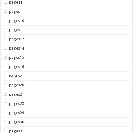
page11
pages
pages10
pages11
pages12
pages14
pages15
pages16
PAGES2
pages20
pages21
pages28
pages29
pages30
pages31