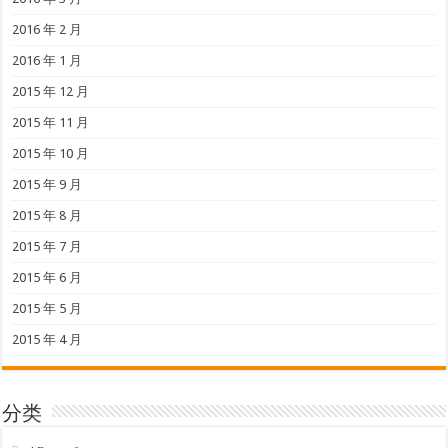
2016 年 2 月
2016 年 1 月
2015 年 12 月
2015 年 11 月
2015 年 10 月
2015 年 9 月
2015 年 8 月
2015 年 7 月
2015 年 6 月
2015 年 5 月
2015 年 4 月
分类