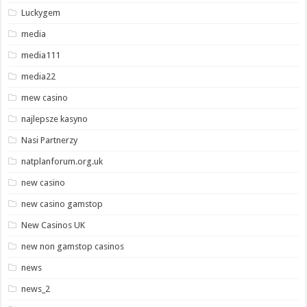
Luckygem
media
media111
media22
mew casino
najlepsze kasyno
Nasi Partnerzy
natplanforum.org.uk
new casino
new casino gamstop
New Casinos UK
new non gamstop casinos
news
news_2