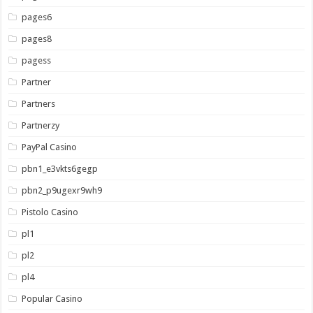
pages6
pages8
pagess
Partner
Partners
Partnerzy
PayPal Casino
pbn1_e3vkts6gegp
pbn2_p9ugexr9wh9
Pistolo Casino
pl1
pl2
pl4
Popular Casino