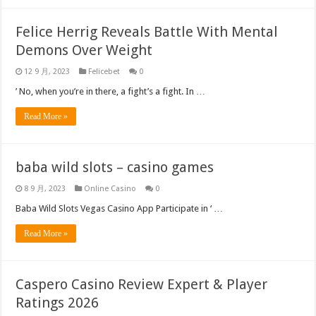
Felice Herrig Reveals Battle With Mental
Demons Over Weight
12 9 月, 2023
Felicebet
0
’ No, when you’re in there, a fight’s a fight. In …
Read More »
baba wild slots – casino games
8 9 月, 2023
Online Casino
0
‎Baba Wild Slots Vegas Casino App Participate in ‘ …
Read More »
Caspero Casino Review Expert & Player
Ratings 2026