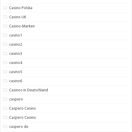
Casino Polska
Casino UK
Casino-Marken
casino1
casino2
casino3
casino4
casino5
casino6
Casinos in Deutschland
caspero
Caspero Casino
Caspero Casino
caspero de