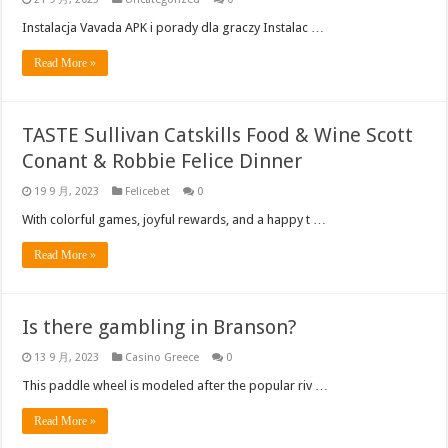
Instalacja Vavada APK i porady dla graczy Instalac …
Read More »
TASTE Sullivan Catskills Food & Wine Scott
Conant & Robbie Felice Dinner
19 9 月, 2023
Felicebet
0
With colorful games, joyful rewards, and a happy t …
Read More »
Is there gambling in Branson?
13 9 月, 2023
Casino Greece
0
This paddle wheel is modeled after the popular riv …
Read More »