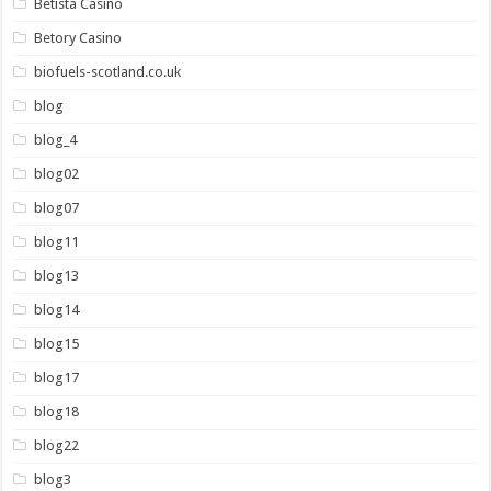
Betista Casino
Betory Casino
biofuels-scotland.co.uk
blog
blog_4
blog02
blog07
blog11
blog13
blog14
blog15
blog17
blog18
blog22
blog3