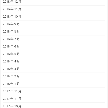
2018 年 12 月
2018 年 11 月
2018 年 10 月
2018 年 9 月
2018 年 8 月
2018 年 7 月
2018 年 6 月
2018 年 5 月
2018 年 4 月
2018 年 3 月
2018 年 2 月
2018 年 1 月
2017 年 12 月
2017 年 11 月
2017 年 10 月