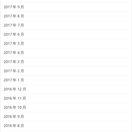
2017 年 9 月
2017 年 8 月
2017 年 7 月
2017 年 6 月
2017 年 5 月
2017 年 4 月
2017 年 3 月
2017 年 2 月
2017 年 1 月
2016 年 12 月
2016 年 11 月
2016 年 10 月
2016 年 9 月
2016 年 8 月