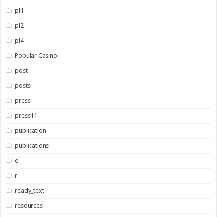
pl1
pl2
pl4
Popular Casino
post
posts
press
press11
publication
publications
q
r
ready_text
resources