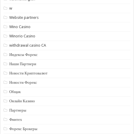
w
Website partners
Wino Casino
Winorio Casino
withdrawal casino CA
Индексы Форекс
Наши Партнери
Новости Криптовалют
Новости Форекс
Общак
Онлайн Казино
Партнеры
Финтех
Форекс Брокеры