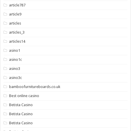
article787
article9
articles
articles_3
articles14
asino1
asino1c
asino3
asino3c
bamboofurnitureboards.co.uk
Best online casino
Betista Casino
Betista Casino
Betista Casino