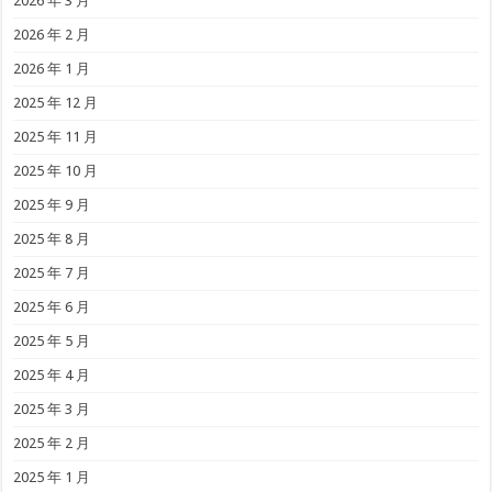
2026 年 3 月
2026 年 2 月
2026 年 1 月
2025 年 12 月
2025 年 11 月
2025 年 10 月
2025 年 9 月
2025 年 8 月
2025 年 7 月
2025 年 6 月
2025 年 5 月
2025 年 4 月
2025 年 3 月
2025 年 2 月
2025 年 1 月