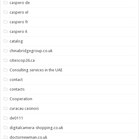
caspero de
caspero el
caspero fr
caspero it
catalog
chinabridgegroup.co.uk
citiescop26.ca
Consulting services in the UAE
contact
contacts
Cooperation
curacau casinois
de0111
digitalcamera-shopping.co.uk
doctornewman.co.uk