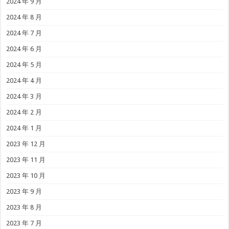
2024 年 9 月
2024 年 8 月
2024 年 7 月
2024 年 6 月
2024 年 5 月
2024 年 4 月
2024 年 3 月
2024 年 2 月
2024 年 1 月
2023 年 12 月
2023 年 11 月
2023 年 10 月
2023 年 9 月
2023 年 8 月
2023 年 7 月