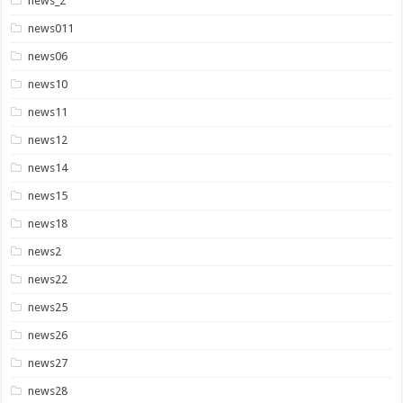
news_2
news011
news06
news10
news11
news12
news14
news15
news18
news2
news22
news25
news26
news27
news28