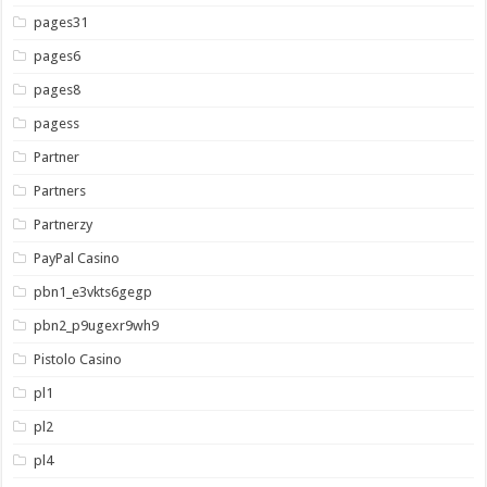
pages31
pages6
pages8
pagess
Partner
Partners
Partnerzy
PayPal Casino
pbn1_e3vkts6gegp
pbn2_p9ugexr9wh9
Pistolo Casino
pl1
pl2
pl4