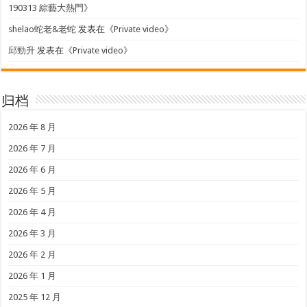
190313 綜藝大熱門
》
shelao蛇老&老蛇
发表在《
Private video
》
邱勁升
发表在《
Private video
》
归档
2026 年 8 月
2026 年 7 月
2026 年 6 月
2026 年 5 月
2026 年 4 月
2026 年 3 月
2026 年 2 月
2026 年 1 月
2025 年 12 月