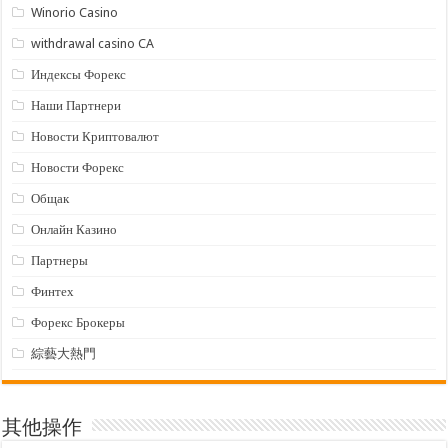
Winorio Casino
withdrawal casino CA
Индексы Форекс
Наши Партнери
Новости Криптовалют
Новости Форекс
Общак
Онлайн Казино
Партнеры
Финтех
Форекс Брокеры
綜藝大熱門
其他操作