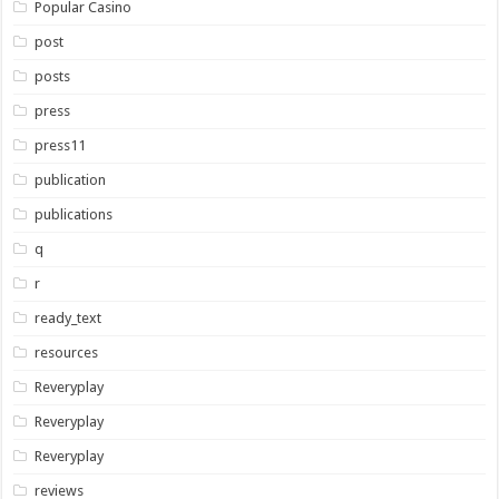
Popular Casino
post
posts
press
press11
publication
publications
q
r
ready_text
resources
Reveryplay
Reveryplay
Reveryplay
reviews