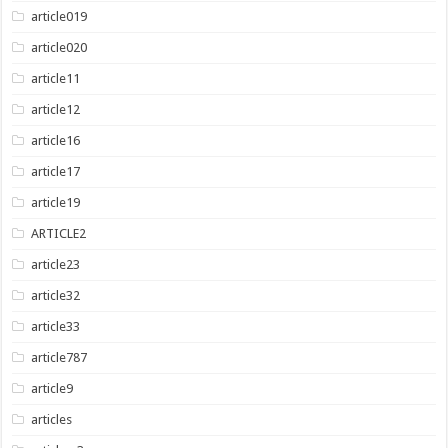
article019
article020
article11
article12
article16
article17
article19
ARTICLE2
article23
article32
article33
article787
article9
articles