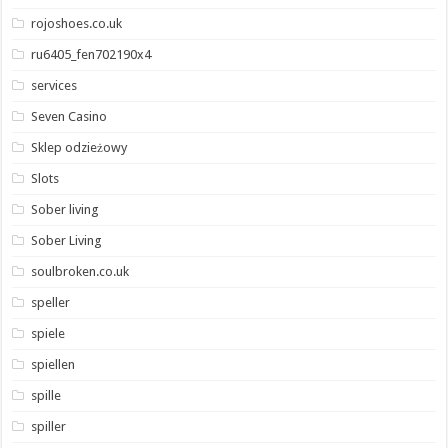
rojoshoes.co.uk
ru6405_fen702190x4
services
Seven Casino
Sklep odzieżowy
Slots
Sober living
Sober Living
soulbroken.co.uk
speller
spiele
spiellen
spille
spiller