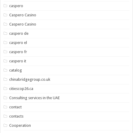
caspero
Caspero Casino
Caspero Casino
caspero de
caspero el
caspero fr
caspero it
catalog
chinabridgegroup.co.uk
citiescop26.ca
Consulting services in the UAE
contact
contacts
Cooperation