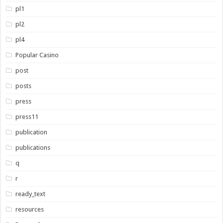
pl1
pl2
pl4
Popular Casino
post
posts
press
press11
publication
publications
q
r
ready_text
resources