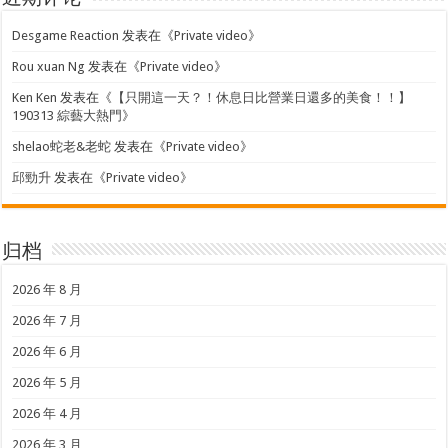
Desgame Reaction
发表在《
Private video
》
Rou xuan Ng
发表在《
Private video
》
Ken Ken
发表在《
【只開這一天？！休息日比營業日還多的美食！！】
190313 綜藝大熱門
》
shelao蛇老&老蛇
发表在《
Private video
》
邱勁升
发表在《
Private video
》
归档
2026 年 8 月
2026 年 7 月
2026 年 6 月
2026 年 5 月
2026 年 4 月
2026 年 3 月