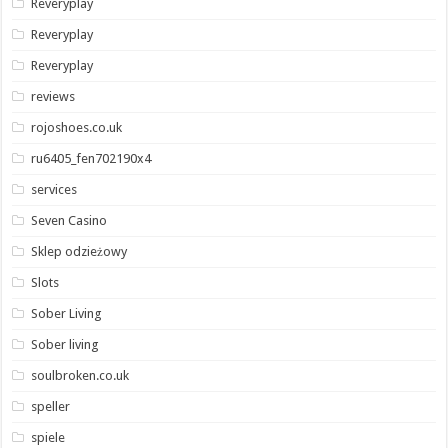
Reveryplay
Reveryplay
Reveryplay
reviews
rojoshoes.co.uk
ru6405_fen702190x4
services
Seven Casino
Sklep odzieżowy
Slots
Sober Living
Sober living
soulbroken.co.uk
speller
spiele