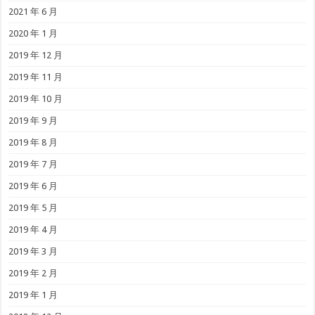
2021 年 6 月
2020 年 1 月
2019 年 12 月
2019 年 11 月
2019 年 10 月
2019 年 9 月
2019 年 8 月
2019 年 7 月
2019 年 6 月
2019 年 5 月
2019 年 4 月
2019 年 3 月
2019 年 2 月
2019 年 1 月