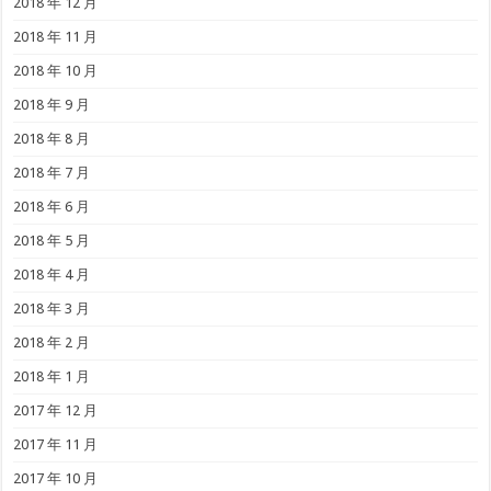
2018 年 12 月
2018 年 11 月
2018 年 10 月
2018 年 9 月
2018 年 8 月
2018 年 7 月
2018 年 6 月
2018 年 5 月
2018 年 4 月
2018 年 3 月
2018 年 2 月
2018 年 1 月
2017 年 12 月
2017 年 11 月
2017 年 10 月