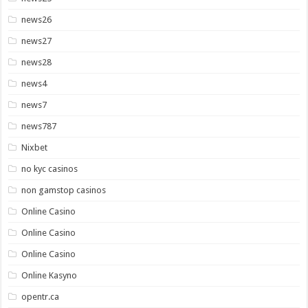
news26
news27
news28
news4
news7
news787
Nixbet
no kyc casinos
non gamstop casinos
Online Casino
Online Casino
Online Casino
Online Kasyno
opentr.ca