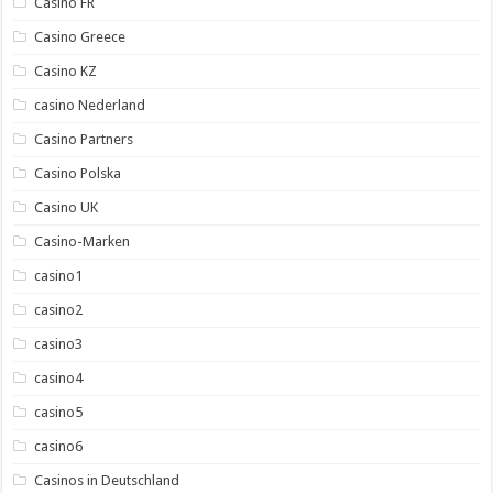
Casino FR
Casino Greece
Casino KZ
casino Nederland
Casino Partners
Casino Polska
Casino UK
Casino-Marken
casino1
casino2
casino3
casino4
casino5
casino6
Casinos in Deutschland