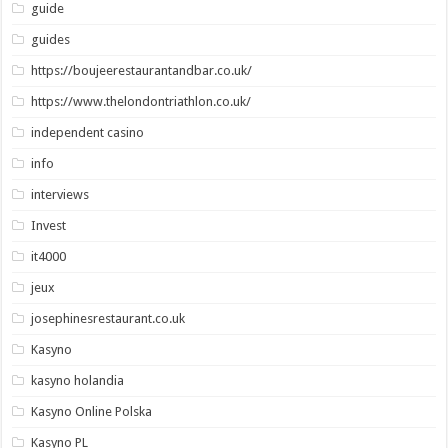
guide
guides
https://boujeerestaurantandbar.co.uk/
https://www.thelondontriathlon.co.uk/
independent casino
info
interviews
Invest
it4000
jeux
josephinesrestaurant.co.uk
Kasyno
kasyno holandia
Kasyno Online Polska
Kasyno PL