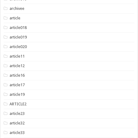
archivee
article
article018
article019
article020
article11
article12
article16
article17
article19
ARTICLE2
article23
article32
article33