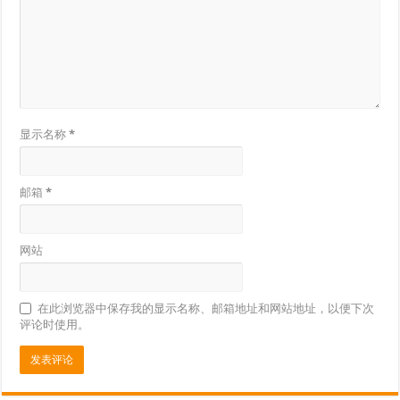
显示名称
*
邮箱
*
网站
在此浏览器中保存我的显示名称、邮箱地址和网站地址，以便下次
评论时使用。