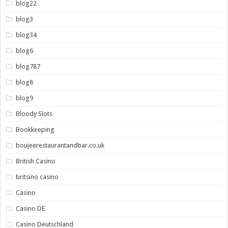
blog22
blog3
blog34
blog6
blog787
blog8
blog9
Bloody Slots
Bookkeeping
boujeerestaurantandbar.co.uk
British Casino
britsino casino
Casino
Casino DE
Casino Deutschland