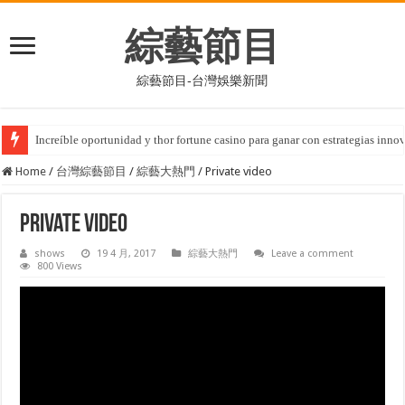
綜藝節目
綜藝節目-台灣娛樂新聞
Iznenađujući bonus program thorfortune casino donosi nove pobjede i uzbu
Home
/
台灣綜藝節目
/
綜藝大熱門
/
Private video
Private video
shows
19 4 月, 2017
綜藝大熱門
Leave a comment
800 Views