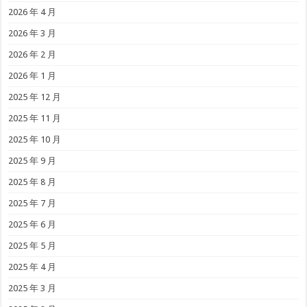
2026 年 4 月
2026 年 3 月
2026 年 2 月
2026 年 1 月
2025 年 12 月
2025 年 11 月
2025 年 10 月
2025 年 9 月
2025 年 8 月
2025 年 7 月
2025 年 6 月
2025 年 5 月
2025 年 4 月
2025 年 3 月