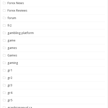
Forex News
Forex Reviews
forum
fr2
gambling platform
game
games
Games
gaming
gr1
gr2
gr3
gr4
gr5
graphicmanual.ca