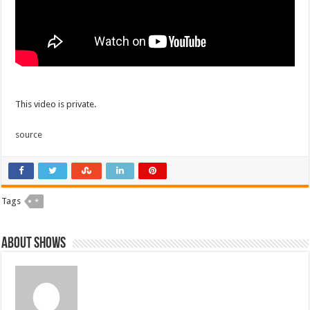
This video is private.
source
Tags
*
About shows