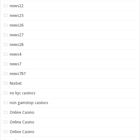
news22
news25
news26
news27
news28
news4
news7
news787
Nixbet
no kyc casinos
non gamstop casinos
Online Casino
Online Casino
Online Casino