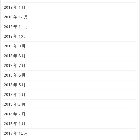
2019 年 1 月
2018 年 12 月
2018 年 11 月
2018 年 10 月
2018 年 9 月
2018 年 8 月
2018 年 7 月
2018 年 6 月
2018 年 5 月
2018 年 4 月
2018 年 3 月
2018 年 2 月
2018 年 1 月
2017 年 12 月