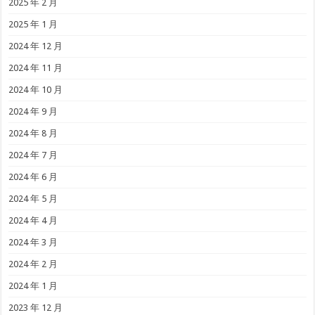
2025 年 2 月
2025 年 1 月
2024 年 12 月
2024 年 11 月
2024 年 10 月
2024 年 9 月
2024 年 8 月
2024 年 7 月
2024 年 6 月
2024 年 5 月
2024 年 4 月
2024 年 3 月
2024 年 2 月
2024 年 1 月
2023 年 12 月