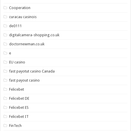
Cooperation
curacau casinois
de0111
digitalcamera-shopping.co.uk
doctornewman.co.uk
e
EU casino
fast payotut casino Canada
fast payout casino
Felicebet
Felicebet DE
Felicebet ES
Felicebet IT
FinTech