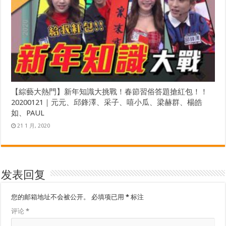
【綜藝大熱門】新年知識大挑戰！春節習俗答題搶紅包！！
20200121｜元元、邱鋒澤、采子、嘻小瓜、梁赫群、楊皓
如、PAUL
21 1 月, 2020
发表回复
您的邮箱地址不会被公开。
必填项已用
*
标注
评论
*