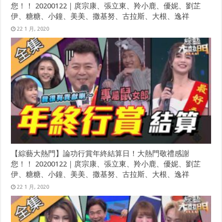
您！！ 20200122｜庹宗康、張立東、羚小鹿、優妮、劉芷
伊、糖糖、小鐘、美美、撒基努、古拉斯、大根、逸祥
22 1 月, 2020
【綜藝大熱門】論功行賞年終結算日！大熱門敬禮感謝
您！！ 20200122｜庹宗康、張立東、羚小鹿、優妮、劉芷
伊、糖糖、小鐘、美美、撒基努、古拉斯、大根、逸祥
22 1 月, 2020