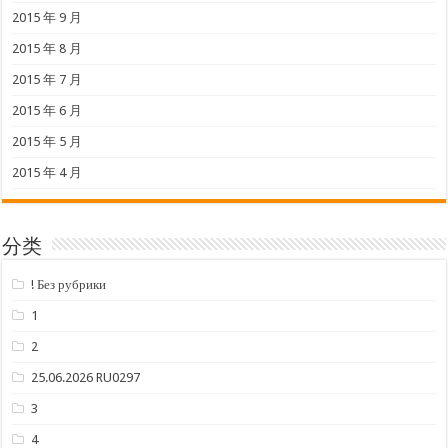
2015 年 9 月
2015 年 8 月
2015 年 7 月
2015 年 6 月
2015 年 5 月
2015 年 4 月
分类
! Без рубрики
1
2
25.06.2026 RU0297
3
4