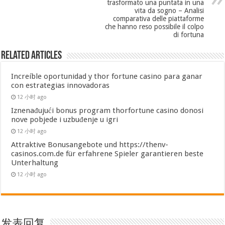
trasformato una puntata in una
vita da sogno – Analisi
comparativa delle piattaforme
che hanno reso possibile il colpo
di fortuna
Related Articles
Increíble oportunidad y thor fortune casino para ganar
con estrategias innovadoras
12 小时 ago
Iznenađujući bonus program thorfortune casino donosi
nove pobjede i uzbuđenje u igri
12 小时 ago
Attraktive Bonusangebote und https://thenv-
casinos.com.de für erfahrene Spieler garantieren beste
Unterhaltung
12 小时 ago
发表回复