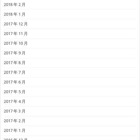
2018 年 2 月
2018 年 1 月
2017 年 12 月
2017 年 11 月
2017 年 10 月
2017 年 9 月
2017 年 8 月
2017 年 7 月
2017 年 6 月
2017 年 5 月
2017 年 4 月
2017 年 3 月
2017 年 2 月
2017 年 1 月