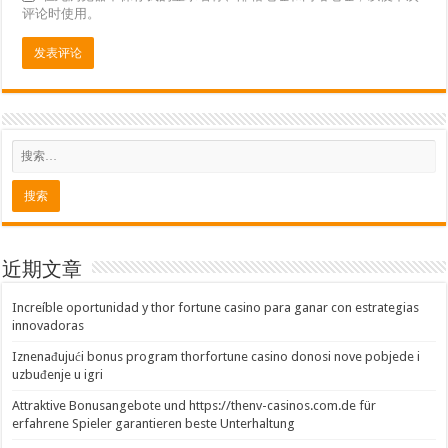
评论时使用。
近期文章
Increíble oportunidad y thor fortune casino para ganar con estrategias
innovadoras
Iznenađujući bonus program thorfortune casino donosi nove pobjede i
uzbuđenje u igri
Attraktive Bonusangebote und https://thenv-casinos.com.de für
erfahrene Spieler garantieren beste Unterhaltung