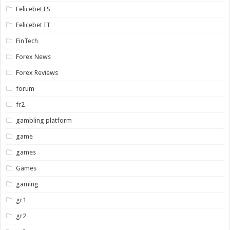
Felicebet ES
Felicebet IT
FinTech
Forex News
Forex Reviews
forum
fr2
gambling platform
game
games
Games
gaming
gr1
gr2