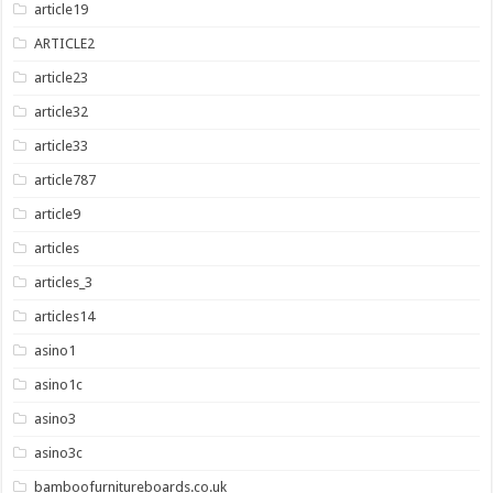
article19
ARTICLE2
article23
article32
article33
article787
article9
articles
articles_3
articles14
asino1
asino1c
asino3
asino3c
bamboofurnitureboards.co.uk