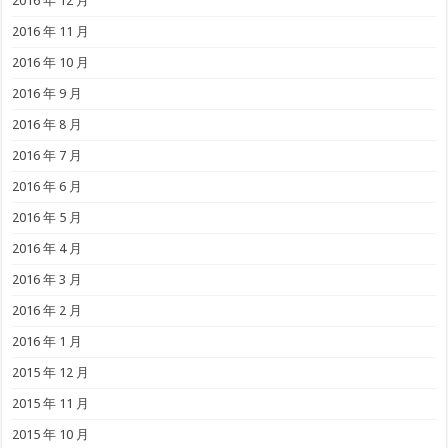
2016 年 12 月
2016 年 11 月
2016 年 10 月
2016 年 9 月
2016 年 8 月
2016 年 7 月
2016 年 6 月
2016 年 5 月
2016 年 4 月
2016 年 3 月
2016 年 2 月
2016 年 1 月
2015 年 12 月
2015 年 11 月
2015 年 10 月