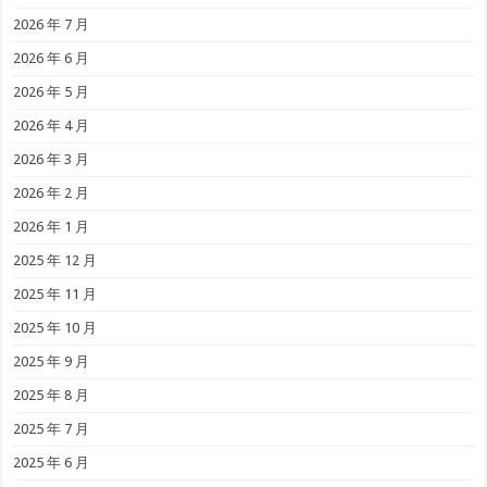
2026 年 7 月
2026 年 6 月
2026 年 5 月
2026 年 4 月
2026 年 3 月
2026 年 2 月
2026 年 1 月
2025 年 12 月
2025 年 11 月
2025 年 10 月
2025 年 9 月
2025 年 8 月
2025 年 7 月
2025 年 6 月