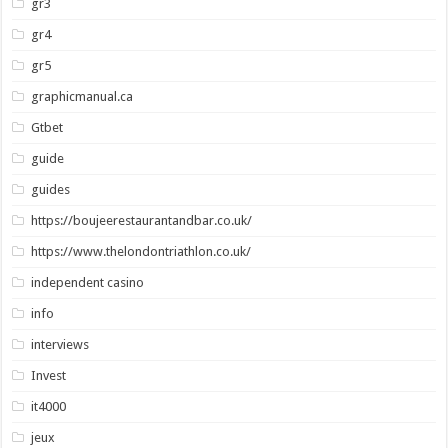
gr3
gr4
gr5
graphicmanual.ca
Gtbet
guide
guides
https://boujeerestaurantandbar.co.uk/
https://www.thelondontriathlon.co.uk/
independent casino
info
interviews
Invest
it4000
jeux