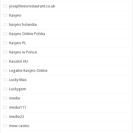
josephinesrestaurant.co.uk
Kasyno
kasyno holandia
Kasyno Online Polska
Kasyno PL
Kasyno w Polsce
Kaszinó HU
Legalne Kasyno Online
Lucky Max
Luckygem
media
media111
media22
mew casino