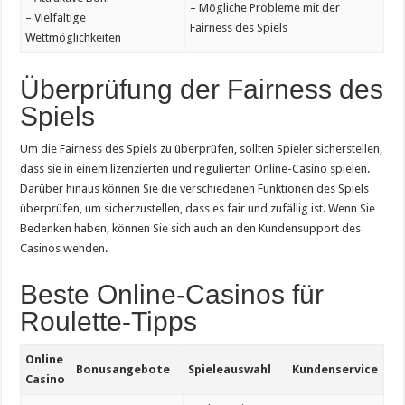
– Mögliche Probleme mit der
– Vielfältige
Fairness des Spiels
Wettmöglichkeiten
Überprüfung der Fairness des
Spiels
Um die Fairness des Spiels zu überprüfen, sollten Spieler sicherstellen,
dass sie in einem lizenzierten und regulierten Online-Casino spielen.
Darüber hinaus können Sie die verschiedenen Funktionen des Spiels
überprüfen, um sicherzustellen, dass es fair und zufällig ist. Wenn Sie
Bedenken haben, können Sie sich auch an den Kundensupport des
Casinos wenden.
Beste Online-Casinos für
Roulette-Tipps
Online
Bonusangebote
Spieleauswahl
Kundenservice
Casino