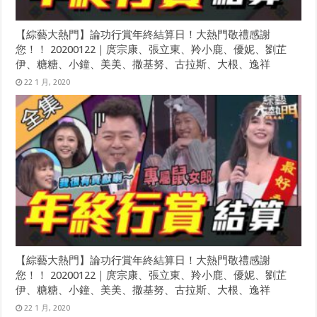
【綜藝大熱門】論功行賞年終結算日！大熱門敬禮感謝
您！！ 20200122｜庹宗康、張立東、羚小鹿、優妮、劉芷
伊、糖糖、小鐘、美美、撒基努、古拉斯、大根、逸祥
22 1 月, 2020
【綜藝大熱門】論功行賞年終結算日！大熱門敬禮感謝
您！！ 20200122｜庹宗康、張立東、羚小鹿、優妮、劉芷
伊、糖糖、小鐘、美美、撒基努、古拉斯、大根、逸祥
22 1 月, 2020