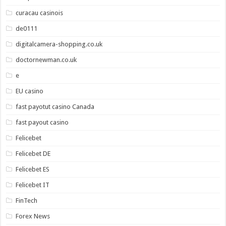
curacau casinois
de0111
digitalcamera-shopping.co.uk
doctornewman.co.uk
e
EU casino
fast payotut casino Canada
fast payout casino
Felicebet
Felicebet DE
Felicebet ES
Felicebet IT
FinTech
Forex News