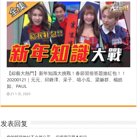
【綜藝大熱門】新年知識大挑戰！春節習俗答題搶紅包！！
20200121｜元元、邱鋒澤、采子、嘻小瓜、梁赫群、楊皓
如、PAUL
21 1 月, 2020
发表回复