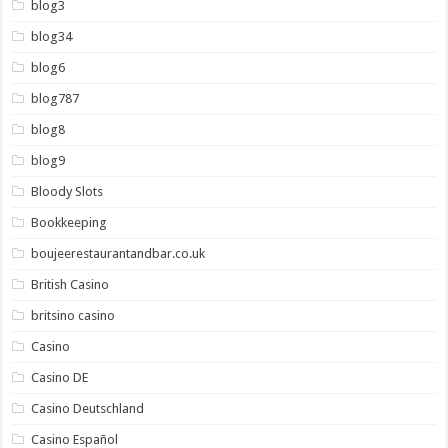
blog3
blog34
blog6
blog787
blog8
blog9
Bloody Slots
Bookkeeping
boujeerestaurantandbar.co.uk
British Casino
britsino casino
Casino
Casino DE
Casino Deutschland
Casino Español