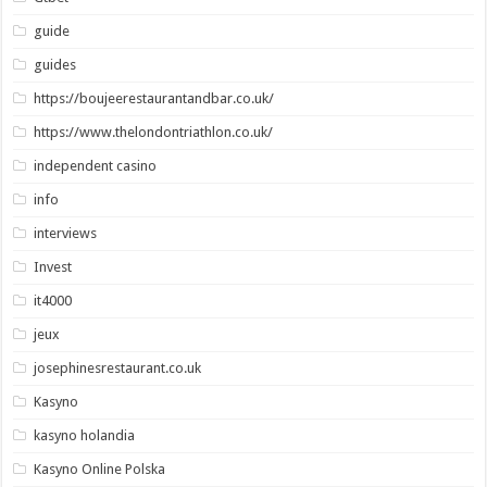
guide
guides
https://boujeerestaurantandbar.co.uk/
https://www.thelondontriathlon.co.uk/
independent casino
info
interviews
Invest
it4000
jeux
josephinesrestaurant.co.uk
Kasyno
kasyno holandia
Kasyno Online Polska