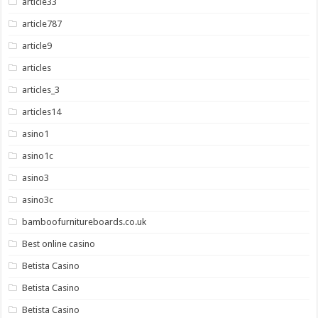
article33
article787
article9
articles
articles_3
articles14
asino1
asino1c
asino3
asino3c
bamboofurnitureboards.co.uk
Best online casino
Betista Casino
Betista Casino
Betista Casino