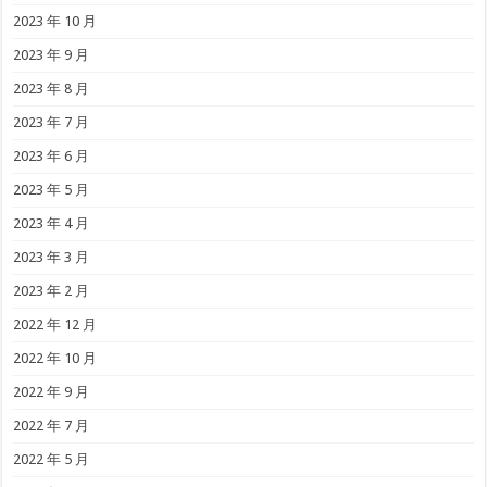
2023 年 10 月
2023 年 9 月
2023 年 8 月
2023 年 7 月
2023 年 6 月
2023 年 5 月
2023 年 4 月
2023 年 3 月
2023 年 2 月
2022 年 12 月
2022 年 10 月
2022 年 9 月
2022 年 7 月
2022 年 5 月