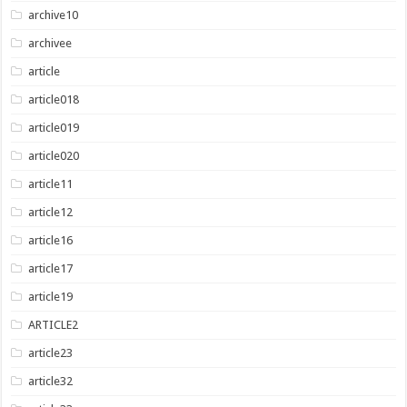
archive10
archivee
article
article018
article019
article020
article11
article12
article16
article17
article19
ARTICLE2
article23
article32