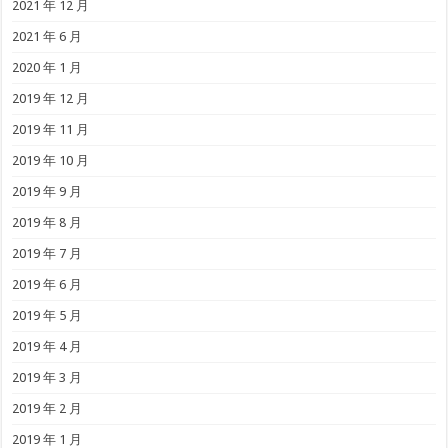
2021 年 12 月
2021 年 6 月
2020 年 1 月
2019 年 12 月
2019 年 11 月
2019 年 10 月
2019 年 9 月
2019 年 8 月
2019 年 7 月
2019 年 6 月
2019 年 5 月
2019 年 4 月
2019 年 3 月
2019 年 2 月
2019 年 1 月