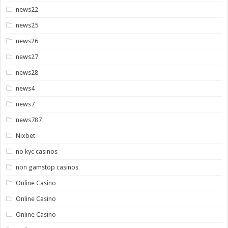
news22
news25
news26
news27
news28
news4
news7
news787
Nixbet
no kyc casinos
non gamstop casinos
Online Casino
Online Casino
Online Casino