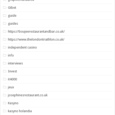
Gtbet
guide
guides
https://boujeerestaurantandbar.co.uk/
https://www.thelondontriathlon.co.uk/
independent casino
info
interviews
Invest
it4000
jeux
josephinesrestaurant.co.uk
Kasyno
kasyno holandia