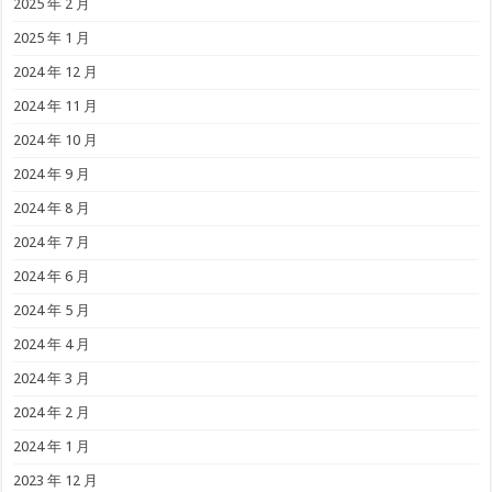
2025 年 2 月
2025 年 1 月
2024 年 12 月
2024 年 11 月
2024 年 10 月
2024 年 9 月
2024 年 8 月
2024 年 7 月
2024 年 6 月
2024 年 5 月
2024 年 4 月
2024 年 3 月
2024 年 2 月
2024 年 1 月
2023 年 12 月