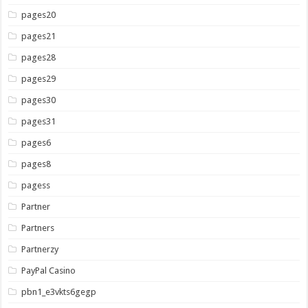
pages20
pages21
pages28
pages29
pages30
pages31
pages6
pages8
pagess
Partner
Partners
Partnerzy
PayPal Casino
pbn1_e3vkts6gegp