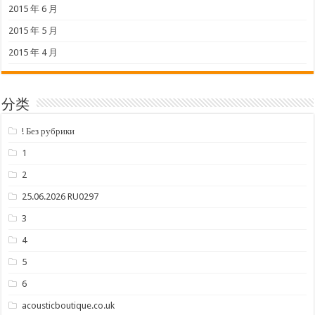
2015 年 6 月
2015 年 5 月
2015 年 4 月
分类
! Без рубрики
1
2
25.06.2026 RU0297
3
4
5
6
acousticboutique.co.uk