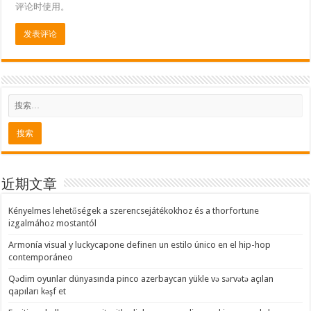
评论时使用。
近期文章
Kényelmes lehetőségek a szerencsejátékokhoz és a thorfortune
izgalmához mostantól
Armonía visual y luckycapone definen un estilo único en el hip-hop
contemporáneo
Qədim oyunlar dünyasında pinco azerbaycan yükle və sərvətə açılan
qapıları kəşf et