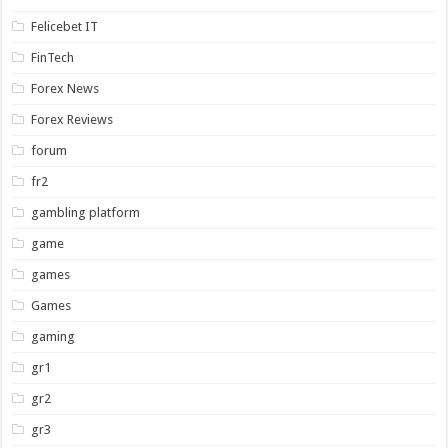
Felicebet IT
FinTech
Forex News
Forex Reviews
forum
fr2
gambling platform
game
games
Games
gaming
gr1
gr2
gr3