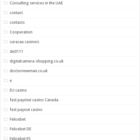
Consulting services in the UAE
contact
contacts
Cooperation
curacau casinois
de0111
digitalcamera-shopping.co.uk
doctornewman.co.uk
e
EU casino
fast payotut casino Canada
fast payout casino
Felicebet
Felicebet DE
Felicebet ES