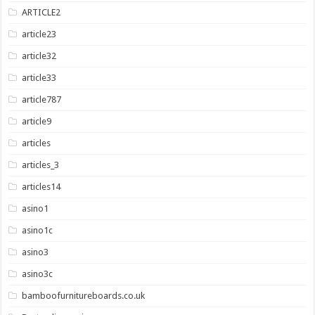
ARTICLE2
article23
article32
article33
article787
article9
articles
articles_3
articles14
asino1
asino1c
asino3
asino3c
bamboofurnitureboards.co.uk