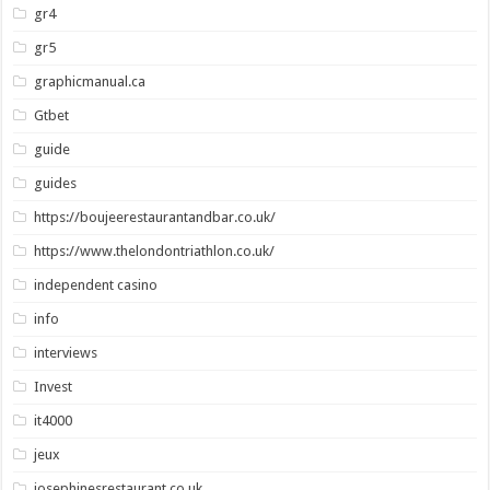
gr4
gr5
graphicmanual.ca
Gtbet
guide
guides
https://boujeerestaurantandbar.co.uk/
https://www.thelondontriathlon.co.uk/
independent casino
info
interviews
Invest
it4000
jeux
josephinesrestaurant.co.uk