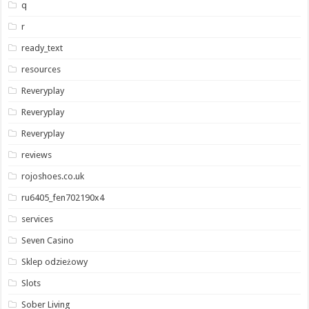
q
r
ready_text
resources
Reveryplay
Reveryplay
Reveryplay
reviews
rojoshoes.co.uk
ru6405_fen702190x4
services
Seven Casino
Sklep odzieżowy
Slots
Sober Living