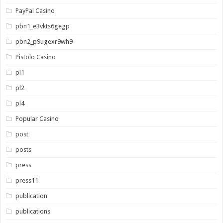
PayPal Casino
pbn1_e3vkts6gegp
pbn2_p9ugexr9wh9
Pistolo Casino
pl1
pl2
pl4
Popular Casino
post
posts
press
press11
publication
publications