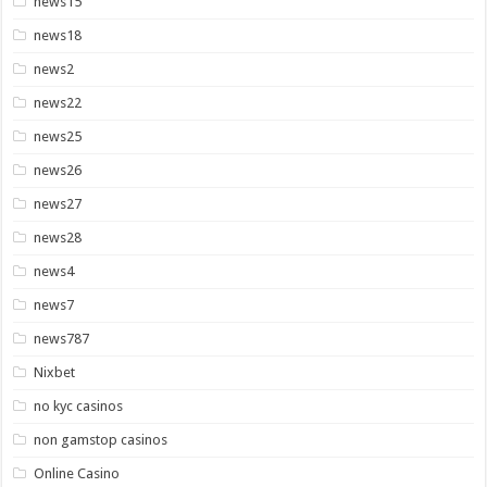
news15
news18
news2
news22
news25
news26
news27
news28
news4
news7
news787
Nixbet
no kyc casinos
non gamstop casinos
Online Casino