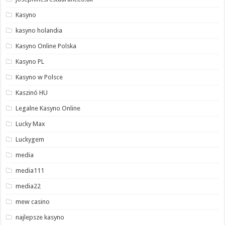
Kasyno
kasyno holandia
Kasyno Online Polska
Kasyno PL
Kasyno w Polsce
Kaszinó HU
Legalne Kasyno Online
Lucky Max
Luckygem
media
media111
media22
mew casino
najlepsze kasyno