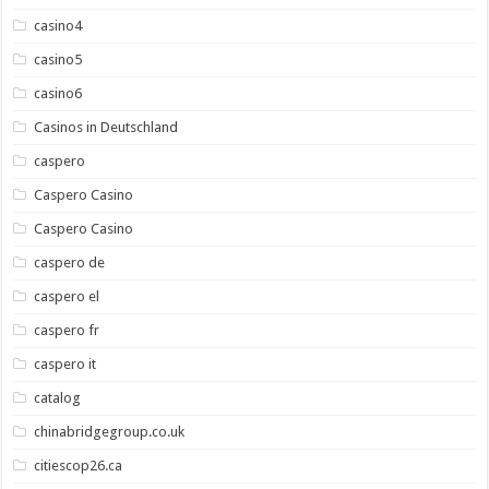
casino4
casino5
casino6
Casinos in Deutschland
caspero
Caspero Casino
Caspero Casino
caspero de
caspero el
caspero fr
caspero it
catalog
chinabridgegroup.co.uk
citiescop26.ca