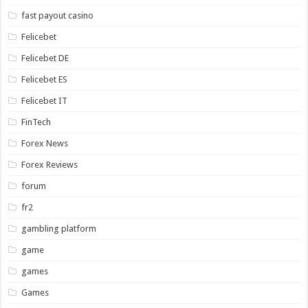
fast payout casino
Felicebet
Felicebet DE
Felicebet ES
Felicebet IT
FinTech
Forex News
Forex Reviews
forum
fr2
gambling platform
game
games
Games