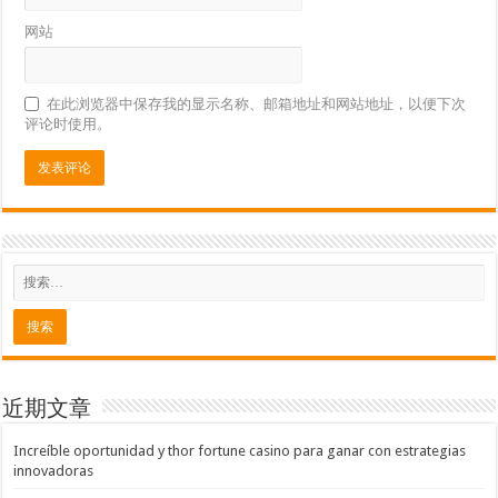
网站
在此浏览器中保存我的显示名称、邮箱地址和网站地址，以便下次
评论时使用。
近期文章
Increíble oportunidad y thor fortune casino para ganar con estrategias
innovadoras