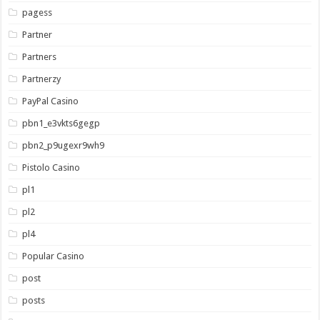
pagess
Partner
Partners
Partnerzy
PayPal Casino
pbn1_e3vkts6gegp
pbn2_p9ugexr9wh9
Pistolo Casino
pl1
pl2
pl4
Popular Casino
post
posts