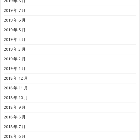
2019 年 8 月
2019 年 7 月
2019 年 6 月
2019 年 5 月
2019 年 4 月
2019 年 3 月
2019 年 2 月
2019 年 1 月
2018 年 12 月
2018 年 11 月
2018 年 10 月
2018 年 9 月
2018 年 8 月
2018 年 7 月
2018 年 6 月