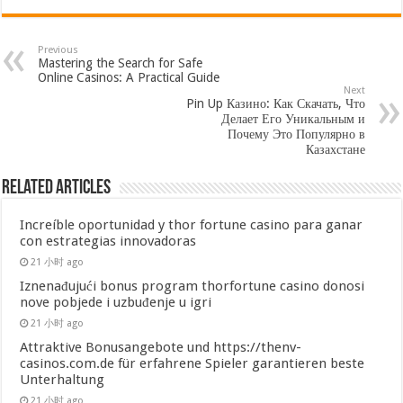
Previous
Mastering the Search for Safe
Online Casinos: A Practical Guide
Next
Pin Up Казино: Как Скачать, Что
Делает Его Уникальным и
Почему Это Популярно в
Казахстане
Related Articles
Increíble oportunidad y thor fortune casino para ganar
con estrategias innovadoras
21 小时 ago
Iznenađujući bonus program thorfortune casino donosi
nove pobjede i uzbuđenje u igri
21 小时 ago
Attraktive Bonusangebote und https://thenv-
casinos.com.de für erfahrene Spieler garantieren beste
Unterhaltung
21 小时 ago