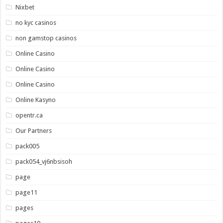
Nixbet
no kyc casinos
non gamstop casinos
Online Casino
Online Casino
Online Casino
Online Kasyno
opentr.ca
Our Partners
pack005
pack054_vj6nbsisoh
page
page11
pages