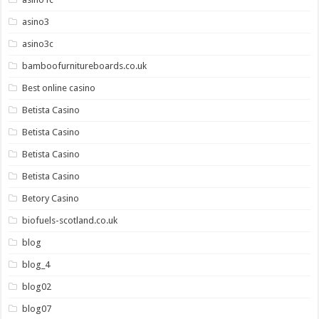
asino3
asino3c
bamboofurnitureboards.co.uk
Best online casino
Betista Casino
Betista Casino
Betista Casino
Betista Casino
Betory Casino
biofuels-scotland.co.uk
blog
blog_4
blog02
blog07