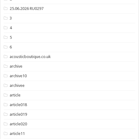
25.06.2026 RU0297
3
4
5
6
acousticboutique.co.uk
archive
archive10
archivee
article
article018
article019
article020
article11