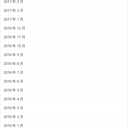
2017 年 3 月
2017 年 2 月
2017 年 1 月
2016 年 12 月
2016 年 11 月
2016 年 10 月
2016 年 9 月
2016 年 8 月
2016 年 7 月
2016 年 6 月
2016 年 5 月
2016 年 4 月
2016 年 3 月
2016 年 2 月
2016 年 1 月