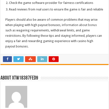
Check the game software provider for fairness certifications
Read reviews from real users to ensure the game is fair and reliable
Players should also be aware of common problems that may arise
when playing with high payout bonuses,
information about bonus
such as wagering requirements, withdrawal limits, and game
restrictions. By following these tips and staying informed, players can
enjoy a fair and rewarding gaming experience with casino high
payout bonuses.
About xtw18387fed9