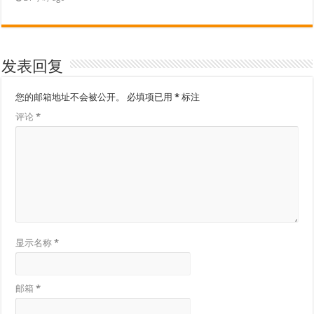
发表回复
您的邮箱地址不会被公开。
必填项已用
*
标注
评论
*
显示名称
*
邮箱
*