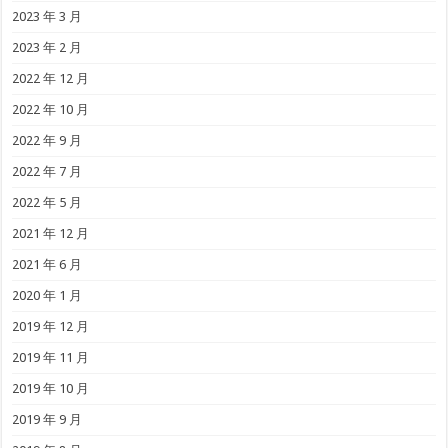
2023 年 3 月
2023 年 2 月
2022 年 12 月
2022 年 10 月
2022 年 9 月
2022 年 7 月
2022 年 5 月
2021 年 12 月
2021 年 6 月
2020 年 1 月
2019 年 12 月
2019 年 11 月
2019 年 10 月
2019 年 9 月