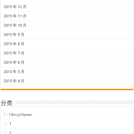
2015 年 12 月
2015 年 11 月
2015 年 10 月
2015 年 9 月
2015 年 8 月
2015 年 7 月
2015 年 6 月
2015 年 5 月
2015 年 4 月
分类
! Без рубрики
1
2