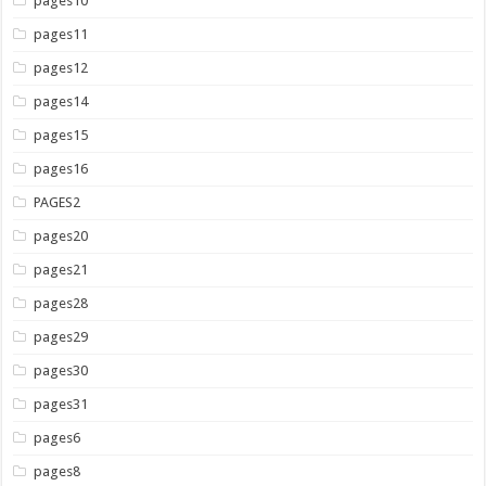
pages10
pages11
pages12
pages14
pages15
pages16
PAGES2
pages20
pages21
pages28
pages29
pages30
pages31
pages6
pages8