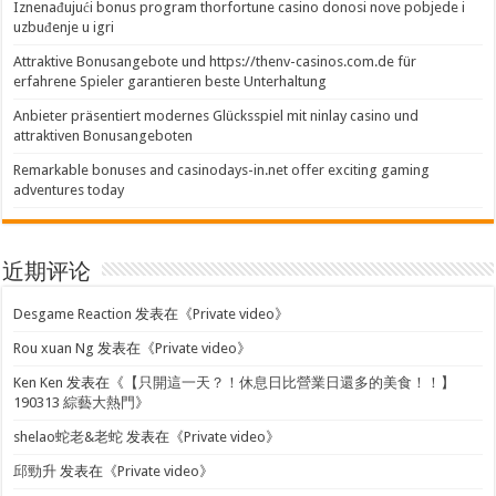
Iznenađujući bonus program thorfortune casino donosi nove pobjede i
uzbuđenje u igri
Attraktive Bonusangebote und https://thenv-casinos.com.de für
erfahrene Spieler garantieren beste Unterhaltung
Anbieter präsentiert modernes Glücksspiel mit ninlay casino und
attraktiven Bonusangeboten
Remarkable bonuses and casinodays-in.net offer exciting gaming
adventures today
近期评论
Desgame Reaction
发表在《
Private video
》
Rou xuan Ng
发表在《
Private video
》
Ken Ken
发表在《
【只開這一天？！休息日比營業日還多的美食！！】
190313 綜藝大熱門
》
shelao蛇老&老蛇
发表在《
Private video
》
邱勁升
发表在《
Private video
》