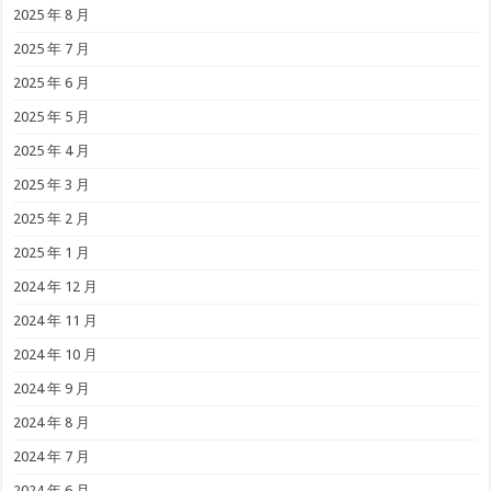
2025 年 8 月
2025 年 7 月
2025 年 6 月
2025 年 5 月
2025 年 4 月
2025 年 3 月
2025 年 2 月
2025 年 1 月
2024 年 12 月
2024 年 11 月
2024 年 10 月
2024 年 9 月
2024 年 8 月
2024 年 7 月
2024 年 6 月