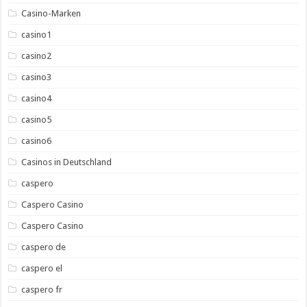
Casino-Marken
casino1
casino2
casino3
casino4
casino5
casino6
Casinos in Deutschland
caspero
Caspero Casino
Caspero Casino
caspero de
caspero el
caspero fr