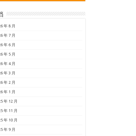
档
26 年 8 月
26 年 7 月
26 年 6 月
26 年 5 月
26 年 4 月
26 年 3 月
26 年 2 月
26 年 1 月
25 年 12 月
25 年 11 月
25 年 10 月
25 年 9 月