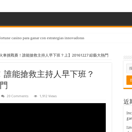
fortune casino para ganar con estrategias innovadoras
火車挑戰賽！誰能搶救主持人早下班？上】20161227 綜藝大熱門
賽！誰能搶救主持人早下班？
熱門
20 Comments
1,912 Views
近
Inc
gan
Izn