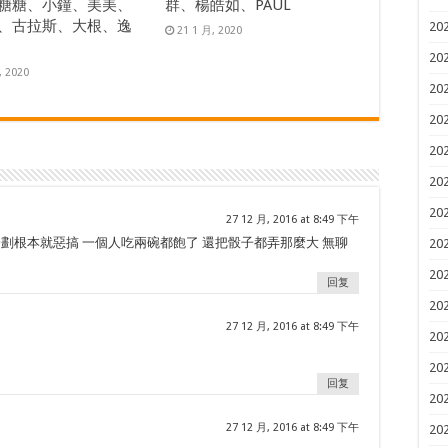
糖糖、小鐘、美美、
群、楊皓如、PAUL
、古拉斯、大根、逸
20
21 1 月, 2020
20
, 2020
20
20
20
20
20
27 12 月, 2016 at 8:49 下午
企劃根本就惡搞 一個人吃兩碗都飽了 還把骰子都弄那麼大 無聊
20
20
回复
20
27 12 月, 2016 at 8:49 下午
20
20
回复
20
27 12 月, 2016 at 8:49 下午
20