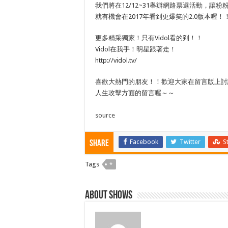
我們將在12/12~31舉辦網路票選活動，
就有機會在2017年看到更爆笑的2.0版本喔！
更多精采獨家！只有Vidol看的到！！
Vidol在我手！明星跟著走！
http://vidol.tv/
喜歡大熱門的朋友！！歡迎大家在留言版上討
人生攻擊方面的留言喔～～
source
Facebook
Twitter
S
Share
Tags
*
About shows