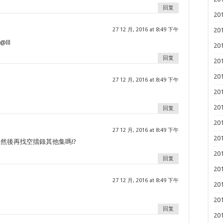
回复
20
27 12 月, 2016 at 8:49 下午
20
ll
20
回复
20
20
27 12 月, 2016 at 8:49 下午
20
20
回复
20
27 12 月, 2016 at 8:49 下午
20
然後再找空擋錄其他集嗎!?
20
回复
20
27 12 月, 2016 at 8:49 下午
20
~
20
回复
20