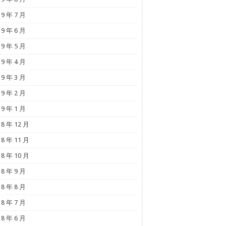
19 年 7 月
19 年 6 月
19 年 5 月
19 年 4 月
19 年 3 月
19 年 2 月
19 年 1 月
18 年 12 月
18 年 11 月
18 年 10 月
18 年 9 月
18 年 8 月
18 年 7 月
18 年 6 月