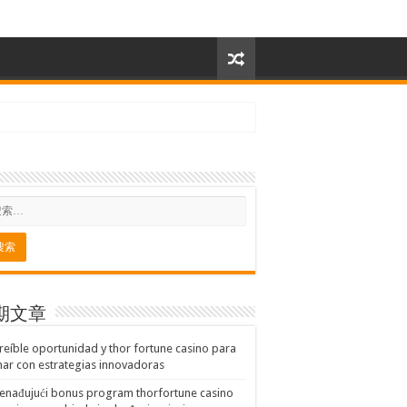
期文章
reíble oportunidad y thor fortune casino para
ar con estrategias innovadoras
enađujući bonus program thorfortune casino