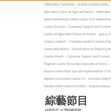
1xBet bahis Türkiye’de – oranlar ve bahis türleri
Aphrodite Casino en ligne en France – méthodes d
Beste buitenlandse online casino voor Nederlandse
Casino Dracula – Customer Support and Contact
Casino en ligne Mad Casino en France – aperçu de
Casino LolaJack – Complete Guide to Games, Pa
Casino Marsbahis – Güncel Adres ve Siteye Erişim
Casino Smash – Customer Support and Contact 
Flagman Casino Bonus Bez Depozytu w Polsce – O
Kasyno Online Piper Spin dla Użytkowników z Pol
Nejlepší nové online casino CZ – srovnání českýc
Vavada online casino w Polsce – bezpieczeństwo
綜藝節目
綜藝節目-台灣娛樂新聞