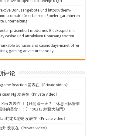
osi nove pobjede i uzbuđenje u igri
raktive Bonusangebote und https://thenv-
inos.com.de für erfahrene Spieler garantieren
te Unterhaltung
ieter präsentiert modernes Glücksspiel mit
lay casino und attraktiven Bonusangeboten
arkable bonuses and casinodays-in.net offer
iting gaming adventures today
期评论
sgame Reaction
发表在《
Private video
》
u xuan Ng
发表在《
Private video
》
n Ken
发表在《
【只開這一天？！休息日比營業
還多的美食！！】190313 綜藝大熱門
》
elao蛇老&老蛇
发表在《
Private video
》
勁升
发表在《
Private video
》