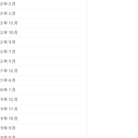
23 年 3 月
23 年 2 月
22 年 12 月
22 年 10 月
22 年 9 月
22 年 7 月
22 年 5 月
21 年 12 月
21 年 6 月
20 年 1 月
19 年 12 月
19 年 11 月
19 年 10 月
19 年 9 月
19 年 8 月