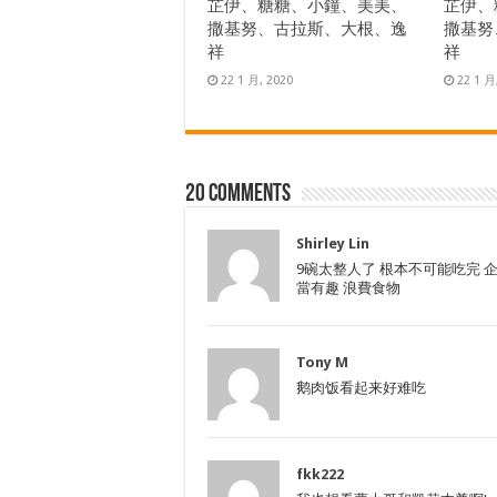
芷伊、糖糖、小鐘、美美、
芷伊、
撒基努、古拉斯、大根、逸
撒基努
祥
祥
22 1 月, 2020
22 1 月
20 comments
Shirley Lin
9碗太整人了 根本不可能吃完 
當有趣 浪費食物
Tony M
鹅肉饭看起来好难吃
fkk222