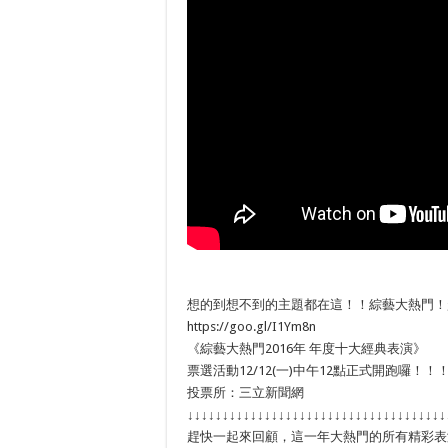
想的到想不到的主題都在這！！綜藝大熱門！
https://goo.gl/I1Ym8n
《綜藝大熱門2016年 年度十大經典表演》
票選活動12/12(一)中午12點正式開跑囉！！
投票所：三立新聞網
↓↓↓↓↓↓↓↓↓↓↓↓↓↓↓↓↓↓↓↓↓↓↓↓↓↓↓↓↓↓↓↓↓↓↓↓↓
趕快一起來回顧，這一年大熱門的所有精彩表