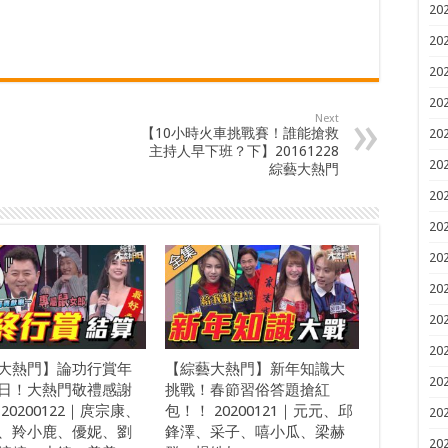
20
20
20
20
Next
【10小時火車挑戰賽！誰能搶救
20
主持人早下班？下】20161228
20
綜藝大熱門
20
20
20
20
20
20
大熱門】論功行賞年
【綜藝大熱門】新年知識大
20
日！大熱門敬禮感謝
挑戰！春節習俗答題搶紅
20200122｜庹宗康、
包！！ 20200121｜元元、邱
20
、羚小鹿、優妮、劉
鋒澤、采子、嘻小瓜、梁赫
20