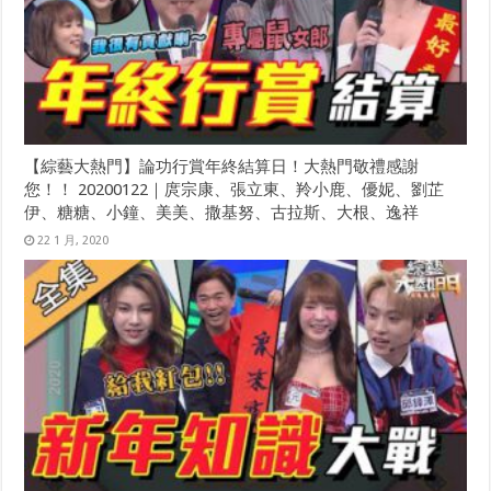
【綜藝大熱門】論功行賞年終結算日！大熱門敬禮感謝
您！！ 20200122｜庹宗康、張立東、羚小鹿、優妮、劉芷
伊、糖糖、小鐘、美美、撒基努、古拉斯、大根、逸祥
22 1 月, 2020