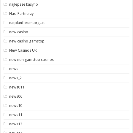
najlepsze kasyno
Nasi Partnerzy
natplanforum.org.uk
new casino
new casino gamstop
New Casinos UK
new non gamstop casinos
news
news_2
news011
news06
news10
news11
news12