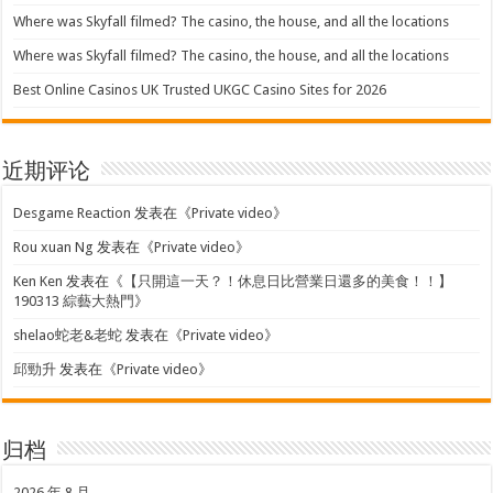
Where was Skyfall filmed? The casino, the house, and all the locations
Where was Skyfall filmed? The casino, the house, and all the locations
Best Online Casinos UK Trusted UKGC Casino Sites for 2026
近期评论
Desgame Reaction
发表在《
Private video
》
Rou xuan Ng
发表在《
Private video
》
Ken Ken
发表在《
【只開這一天？！休息日比營業日還多的美食！！】
190313 綜藝大熱門
》
shelao蛇老&老蛇
发表在《
Private video
》
邱勁升
发表在《
Private video
》
归档
2026 年 8 月