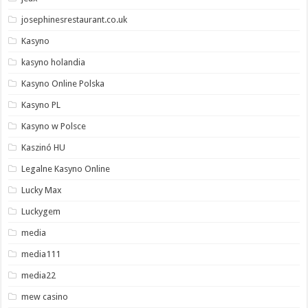
josephinesrestaurant.co.uk
Kasyno
kasyno holandia
Kasyno Online Polska
Kasyno PL
Kasyno w Polsce
Kaszinó HU
Legalne Kasyno Online
Lucky Max
Luckygem
media
media111
media22
mew casino