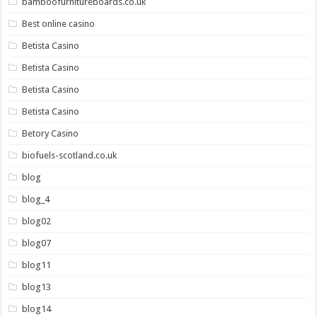
bamboofurnitureboards.co.uk
Best online casino
Betista Casino
Betista Casino
Betista Casino
Betista Casino
Betory Casino
biofuels-scotland.co.uk
blog
blog_4
blog02
blog07
blog11
blog13
blog14