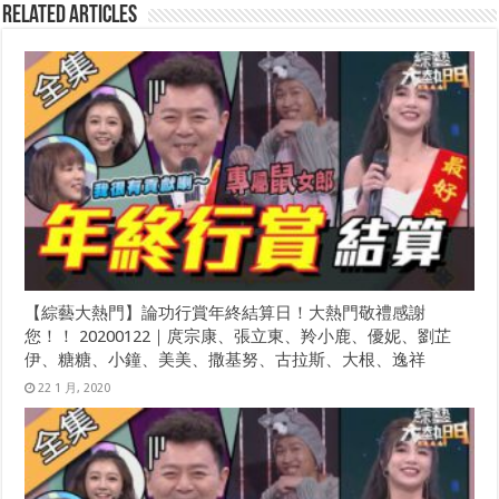
Related Articles
【綜藝大熱門】論功行賞年終結算日！大熱門敬禮感謝
您！！ 20200122｜庹宗康、張立東、羚小鹿、優妮、劉芷
伊、糖糖、小鐘、美美、撒基努、古拉斯、大根、逸祥
22 1 月, 2020