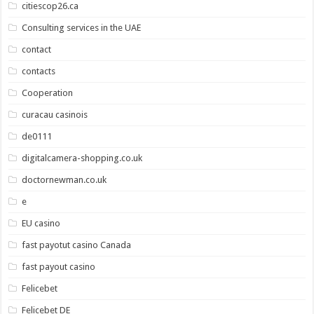
citiescop26.ca
Consulting services in the UAE
contact
contacts
Cooperation
curacau casinois
de0111
digitalcamera-shopping.co.uk
doctornewman.co.uk
e
EU casino
fast payotut casino Canada
fast payout casino
Felicebet
Felicebet DE