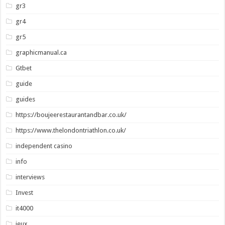
gr3
gr4
gr5
graphicmanual.ca
Gtbet
guide
guides
https://boujeerestaurantandbar.co.uk/
https://www.thelondontriathlon.co.uk/
independent casino
info
interviews
Invest
it4000
jeux