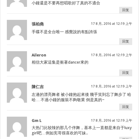
小鐘還是不要再想唱歌好了真的不適合
回复
張柏堯
17 8 月, 2016 at 12:19 上午
手碟不是全台唯一 感覺說的有點誇張
回复
Aileron
17 8 月, 2016 at 12:19 上午
相信大家這集是衝著dancer來的
回复
陳仁吉
17 8 月, 2016 at 12:19 上午
左邊的漂亮舞者 被小鐘抱起來後 幾乎笑到忘了舞步了 哈
哈… 不過小鐘的服裝不夠敬業 倒是真的~
回复
Gm L
17 8 月, 2016 at 12:19 上午
大热门比较辣的那几个伴舞，基本上一直都是来自于luxy
girl吧…例如宪哥很喜欢的可妹..