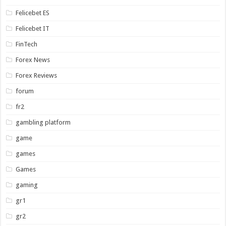
Felicebet ES
Felicebet IT
FinTech
Forex News
Forex Reviews
forum
fr2
gambling platform
game
games
Games
gaming
gr1
gr2