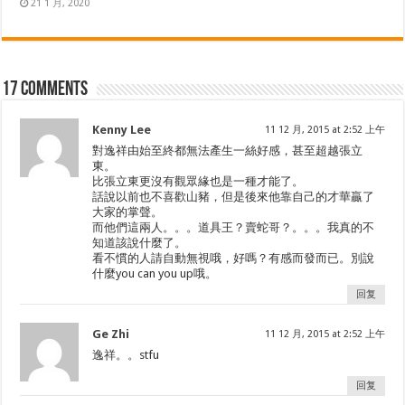
21 1 月, 2020
17 comments
Kenny Lee
11 12 月, 2015 at 2:52 上午
對逸祥由始至終都無法產生一絲好感，甚至超越張立
東。
比張立東更沒有觀眾緣也是一種才能了。
話說以前也不喜歡山豬，但是後來他靠自己的才華贏了
大家的掌聲。
而他們這兩人。。。道具王？賣蛇哥？。。。我真的不
知道該說什麼了。
看不慣的人請自動無視哦，好嗎？有感而發而已。別說
什麼you can you up哦。
回复
Ge Zhi
11 12 月, 2015 at 2:52 上午
逸祥。。stfu
回复