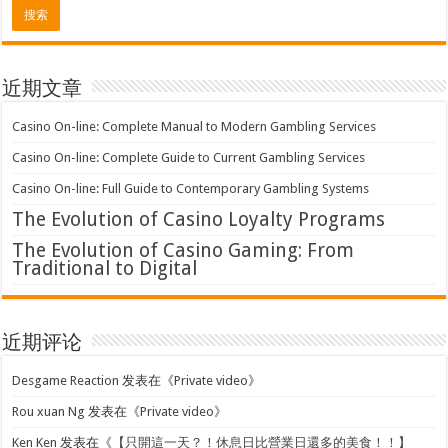
近期文章
Casino On-line: Complete Manual to Modern Gambling Services
Casino On-line: Complete Guide to Current Gambling Services
Casino On-line: Full Guide to Contemporary Gambling Systems
The Evolution of Casino Loyalty Programs
The Evolution of Casino Gaming: From
Traditional to Digital
近期评论
Desgame Reaction
发表在《
Private video
》
Rou xuan Ng
发表在《
Private video
》
Ken Ken
发表在《
【只開這一天？！休息日比營業日還多的美食！！】