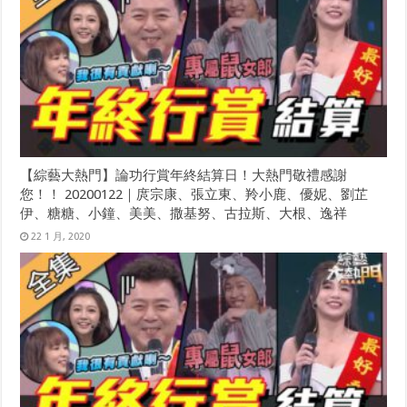
【綜藝大熱門】論功行賞年終結算日！大熱門敬禮感謝
您！！ 20200122｜庹宗康、張立東、羚小鹿、優妮、劉芷
伊、糖糖、小鐘、美美、撒基努、古拉斯、大根、逸祥
22 1 月, 2020