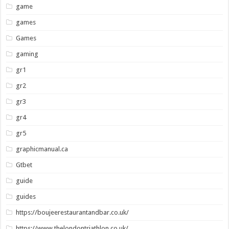
game
games
Games
gaming
gr1
gr2
gr3
gr4
gr5
graphicmanual.ca
Gtbet
guide
guides
https://boujeerestaurantandbar.co.uk/
https://www.thelondontriathlon.co.uk/