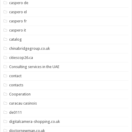
caspero de
caspero el
caspero fr
caspero it
catalog
chinabridgegroup.co.uk
citiescop26.ca
Consulting services in the UAE
contact
contacts
Cooperation
curacau casinois
de0111
digitalcamera-shopping.co.uk
doctornewman.co.uk