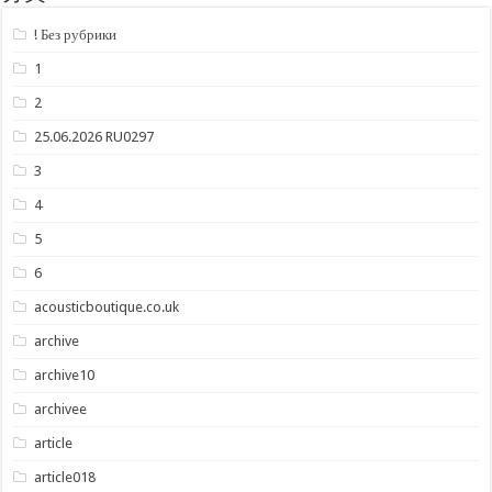
! Без рубрики
1
2
25.06.2026 RU0297
3
4
5
6
acousticboutique.co.uk
archive
archive10
archivee
article
article018