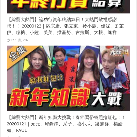
【綜藝大熱門】論功行賞年終結算日！大熱門敬禮感謝
您！！ 20200122｜庹宗康、張立東、羚小鹿、優妮、劉芷
伊、糖糖、小鐘、美美、撒基努、古拉斯、大根、逸祥
22 1 月, 2020
【綜藝大熱門】新年知識大挑戰！春節習俗答題搶紅包！！
20200121｜元元、邱鋒澤、采子、嘻小瓜、梁赫群、楊皓
如、PAUL