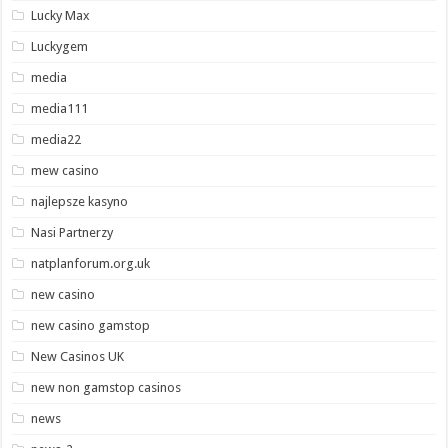
Lucky Max
Luckygem
media
media111
media22
mew casino
najlepsze kasyno
Nasi Partnerzy
natplanforum.org.uk
new casino
new casino gamstop
New Casinos UK
new non gamstop casinos
news