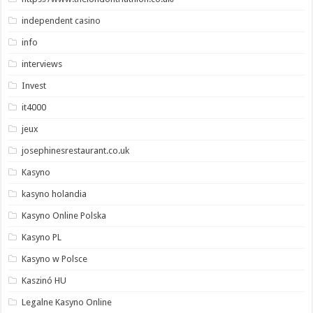
independent casino
info
interviews
Invest
it4000
jeux
josephinesrestaurant.co.uk
Kasyno
kasyno holandia
Kasyno Online Polska
Kasyno PL
Kasyno w Polsce
Kaszinó HU
Legalne Kasyno Online