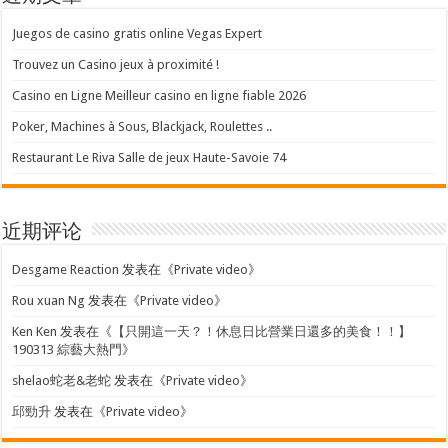
Juegos de casino gratis online Vegas Expert
Trouvez un Casino jeux à proximité !
Casino en Ligne Meilleur casino en ligne fiable 2026
Poker, Machines à Sous, Blackjack, Roulettes ..
Restaurant Le Riva Salle de jeux Haute-Savoie 74
近期评论
Desgame Reaction
发表在《
Private video
》
Rou xuan Ng
发表在《
Private video
》
Ken Ken
发表在《
【只開這一天？！休息日比營業日還多的美食！！】
190313 綜藝大熱門
》
shelao蛇老&老蛇
发表在《
Private video
》
邱勁升
发表在《
Private video
》