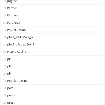
pagess
Partner
Partners
Partnerzy
PayPal Casino
pbn1_e3vkts6gegp
pbn2_p9ugexr9wh9
Pistolo Casino
pl1
pl2
pl4
Popular Casino
post
posts
press