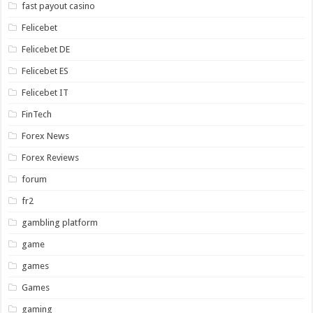
fast payout casino
Felicebet
Felicebet DE
Felicebet ES
Felicebet IT
FinTech
Forex News
Forex Reviews
forum
fr2
gambling platform
game
games
Games
gaming