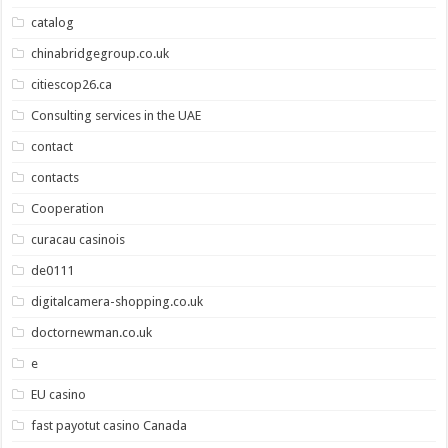
catalog
chinabridgegroup.co.uk
citiescop26.ca
Consulting services in the UAE
contact
contacts
Cooperation
curacau casinois
de0111
digitalcamera-shopping.co.uk
doctornewman.co.uk
e
EU casino
fast payotut casino Canada