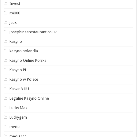
Invest
it4000
jeux
josephinesrestaurant.co.uk
Kasyno
kasyno holandia
Kasyno Online Polska
Kasyno PL
Kasyno w Polsce
Kaszinó HU
Legalne Kasyno Online
Lucky Max
Luckygem
media
media111