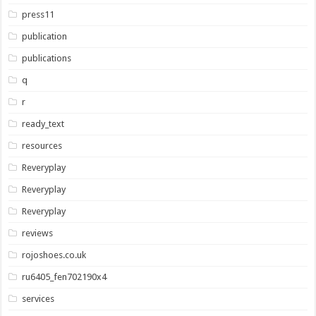
press11
publication
publications
q
r
ready_text
resources
Reveryplay
Reveryplay
Reveryplay
reviews
rojoshoes.co.uk
ru6405_fen702190x4
services