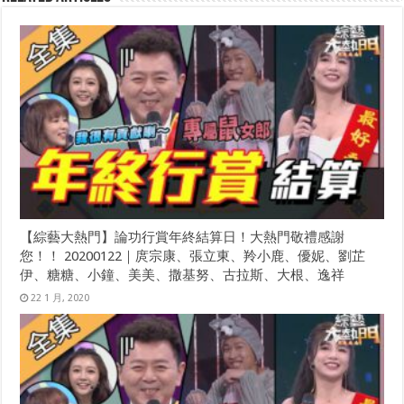
【綜藝大熱門】論功行賞年終結算日！大熱門敬禮感謝
您！！ 20200122｜庹宗康、張立東、羚小鹿、優妮、劉芷
伊、糖糖、小鐘、美美、撒基努、古拉斯、大根、逸祥
22 1 月, 2020