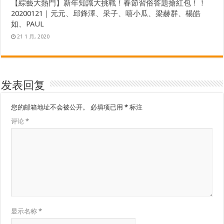
【綜藝大熱門】新年知識大挑戰！春節習俗答題搶紅包！！
20200121｜元元、邱鋒澤、采子、嘻小瓜、梁赫群、楊皓
如、PAUL
21 1 月, 2020
发表回复
您的邮箱地址不会被公开。
必填项已用
*
标注
评论
*
显示名称
*