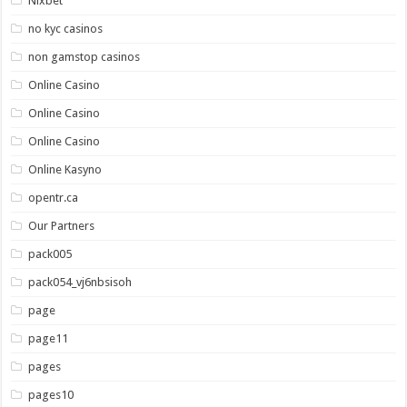
Nixbet
no kyc casinos
non gamstop casinos
Online Casino
Online Casino
Online Casino
Online Kasyno
opentr.ca
Our Partners
pack005
pack054_vj6nbsisoh
page
page11
pages
pages10