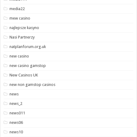
media22
mew casino
najlepsze kasyno
Nasi Partnerzy
natplanforum.org.uk
new casino
new casino gamstop
New Casinos UK
new non gamstop casinos
news
news_2
news011
news06
news10