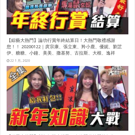
【綜藝大熱門】論功行賞年終結算日！大熱門敬禮感謝
您！！ 20200122｜庹宗康、張立東、羚小鹿、優妮、劉芷
伊、糖糖、小鐘、美美、撒基努、古拉斯、大根、逸祥
22 1 月, 2020