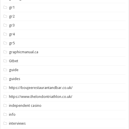
gr1
gr2
gr3
gr4
gr5
graphicmanual.ca
Gtbet
guide
guides
https://boujeerestaurantandbar.co.uk/
https://www.thelondontriathlon.co.uk/
independent casino
info
interviews