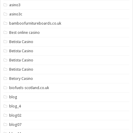
asino3
asino3c
bamboofurnitureboards.co.uk
Best online casino
Betista Casino
Betista Casino
Betista Casino
Betista Casino
Betory Casino
biofuels-scotland.co.uk
blog
blog_4
blog02
blog07