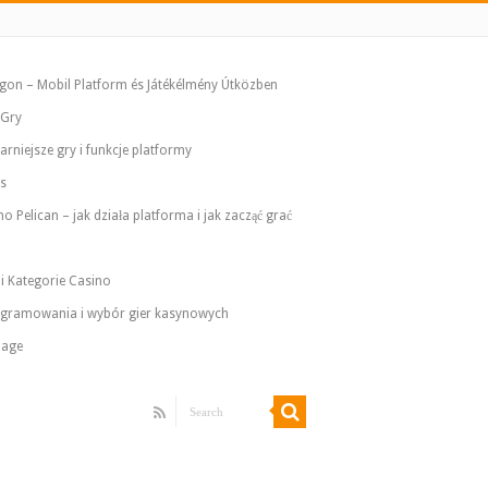
on – Mobil Platform és Játékélmény Útközben
 Gry
rniejsze gry i funkcje platformy
s
o Pelican – jak działa platforma i jak zacząć grać
i Kategorie Casino
ogramowania i wybór gier kasynowych
Page