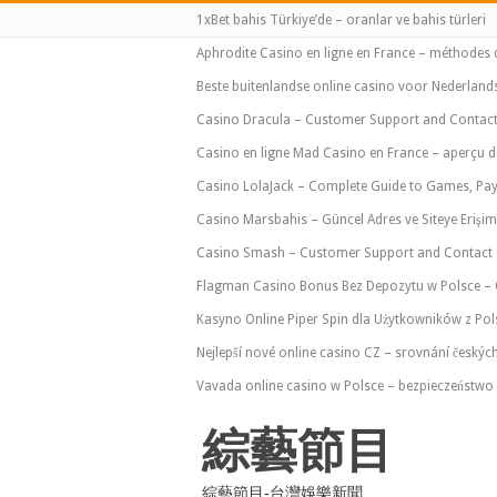
1xBet bahis Türkiye’de – oranlar ve bahis türleri
Aphrodite Casino en ligne en France – méthodes d
Beste buitenlandse online casino voor Nederlandse
Casino Dracula – Customer Support and Contact
Casino en ligne Mad Casino en France – aperçu de
Casino LolaJack – Complete Guide to Games, Pa
Casino Marsbahis – Güncel Adres ve Siteye Erişim
Casino Smash – Customer Support and Contact 
Flagman Casino Bonus Bez Depozytu w Polsce – O
Kasyno Online Piper Spin dla Użytkowników z Pol
Nejlepší nové online casino CZ – srovnání českýc
Vavada online casino w Polsce – bezpieczeństwo
綜藝節目
綜藝節目-台灣娛樂新聞