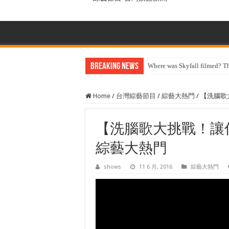
Breaking News
Where was Skyfall filmed? The
Home
/
台灣綜藝節目
/
綜藝大熱門
/
【洗腦歌
【洗腦歌大挑戰！讓你一
綜藝大熱門
shows
11 6 月, 2016
綜藝大熱門