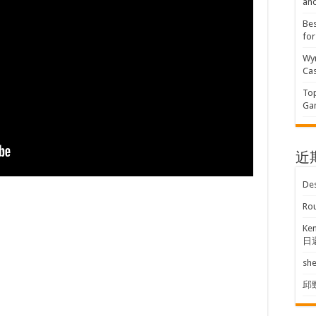
and
Bes
for
Wyn
Cas
Top
Gam
近
De
Ro
Ke
日
sh
邱