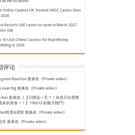
 all the locations
t Online Casinos UK Trusted UKGC Casino Sites
 2026
n Resorts UAE casino to open in March 2027
ino iGB
 10 USA Online Casinos for Real Money
bling in 2026
期评论
sgame Reaction
发表在《
Private video
》
u xuan Ng
发表在《
Private video
》
n Ken
发表在《
【只開這一天？！休息日比營業
還多的美食！！】190313 綜藝大熱門
》
elao蛇老&老蛇
发表在《
Private video
》
勁升
发表在《
Private video
》