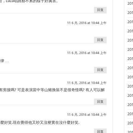
哈，LuLu唱跳都不累的樣子好厲害。
20
回复
20
20
11 6 月, 2016 at 10:44 上午
20
回复
20
20
11 6 月, 2016 at 10:44 上午
20
律 …
20
回复
20
11 6 月, 2016 at 10:44 上午
20
有剪接嗎? 可是表演當中等山豬換裝不是很奇怪嗎? 有人可以解
20
回复
20
20
11 6 月, 2016 at 10:44 上午
麼好笑.現在覺得他又吵又沒梗實在沒什麼好笑.
20
回复
20