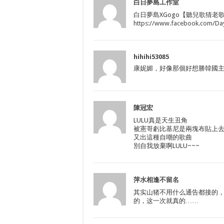
白日夢島工作室
白日夢島XGogo【聽兒歌猜老
https://www.facebook.com/Da
hihihi53085
康妮媚，好像那個好想勝韓國
陳冠宏
LULU真是天生丑角
被憲哥虧比基尼是兩塊布貼上
又出這種自嘲的歌曲
別自我放棄啊LULU~~~
萍水相逢不留名
其实山猪不用什么通告都接的
的，这一次就真的……