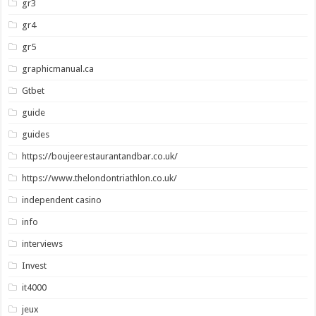
gr3
gr4
gr5
graphicmanual.ca
Gtbet
guide
guides
https://boujeerestaurantandbar.co.uk/
https://www.thelondontriathlon.co.uk/
independent casino
info
interviews
Invest
it4000
jeux