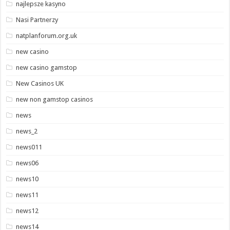
najlepsze kasyno
Nasi Partnerzy
natplanforum.org.uk
new casino
new casino gamstop
New Casinos UK
new non gamstop casinos
news
news_2
news011
news06
news10
news11
news12
news14