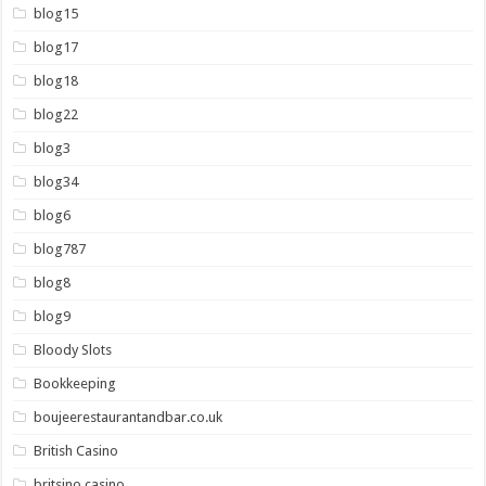
blog15
blog17
blog18
blog22
blog3
blog34
blog6
blog787
blog8
blog9
Bloody Slots
Bookkeeping
boujeerestaurantandbar.co.uk
British Casino
britsino casino