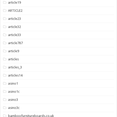
article19
ARTICLE2
article23
article32
article33
article787
article9
articles
articles_3
articles14
asino1
asino1c
asino3
asino3c
bamboofurnitureboards.co.uk