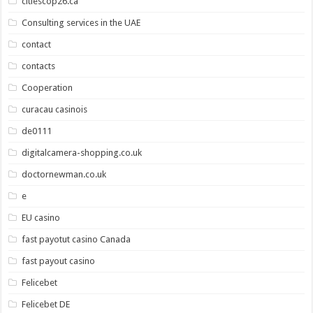
citiescop26.ca
Consulting services in the UAE
contact
contacts
Cooperation
curacau casinois
de0111
digitalcamera-shopping.co.uk
doctornewman.co.uk
e
EU casino
fast payotut casino Canada
fast payout casino
Felicebet
Felicebet DE