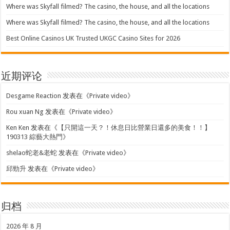
Where was Skyfall filmed? The casino, the house, and all the locations
Where was Skyfall filmed? The casino, the house, and all the locations
Best Online Casinos UK Trusted UKGC Casino Sites for 2026
近期评论
Desgame Reaction
发表在《
Private video
》
Rou xuan Ng
发表在《
Private video
》
Ken Ken
发表在《
【只開這一天？！休息日比營業日還多的美食！！】
190313 綜藝大熱門
》
shelao蛇老&老蛇
发表在《
Private video
》
邱勁升
发表在《
Private video
》
归档
2026 年 8 月