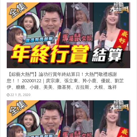
【綜藝大熱門】論功行賞年終結算日！大熱門敬禮感謝
您！！ 20200122｜庹宗康、張立東、羚小鹿、優妮、劉芷
伊、糖糖、小鐘、美美、撒基努、古拉斯、大根、逸祥
22 1 月, 2020