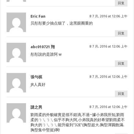
回复
Eric Fan
8 7 月, 2016 at 12:06 上午
贝彤彤要少抽点烟了，这黑眼圈重的
回复
abc010721 翔
8 7 月, 2016 at 12:06 上午
彤彤說的是誰阿 w
回复
張勻棋
8 7 月, 2016 at 12:06 上午
JR人真好
回复
謎之男
8 7 月, 2016 at 12:06 上午
劉雨柔的外貌確實是很不錯滴,不過~據小弟我所知,劉雨
柔的ㄋㄟㄋㄟ似乎不夠大阿,小弟我真的好希望劉雨柔不
夠大的ㄋㄟㄋㄟ能升級到"32E"(胸型超大.胸型渾圓飽滿.
胸型集中堅挺)啊!