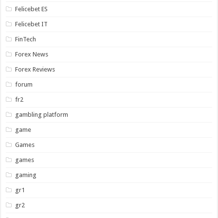
Felicebet ES
Felicebet IT
FinTech
Forex News
Forex Reviews
forum
fr2
gambling platform
game
Games
games
gaming
gr1
gr2