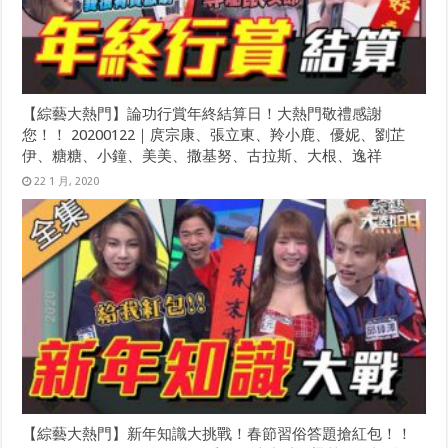
【綜藝大熱門】論功行賞年終結算日！大熱門敬禮感謝
您！！ 20200122｜庹宗康、張立東、羚小鹿、優妮、劉芷
伊、糖糖、小鐘、美美、撒基努、古拉斯、大根、逸祥
22 1 月, 2020
【綜藝大熱門】新年知識大挑戰！春節習俗答題搶紅包！！