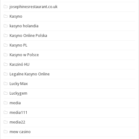
josephinesrestaurant.co.uk
Kasyno
kasyno holandia
Kasyno Online Polska
Kasyno PL
Kasyno w Polsce
Kaszinó HU
Legalne Kasyno Online
Lucky Max
Luckygem
media
media111
media22
mew casino