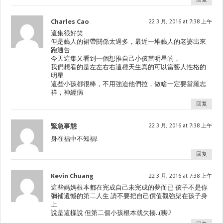
Charles Cao
22 3 月, 2016 at 7:38 上午
這集很好笑
但是藝人的裙帶關係太過多，最近一堆藝人的老婆出來
跑通告
今天這集又看到一個想推自己小孩當明星的，
我們想看的是左左右右這種天生真的可以當藝人性格的
明星
這些小孩都很棒，不用強迫他們拉，做啥一定要當羅志
祥，神經病
回复
緊急事態
22 3 月, 2016 at 7:38 上午
身在福中不知福!
回复
Kevin Chuang
22 3 月, 2016 at 7:38 上午
這些媽媽根本都在完成自己未完成的夢而已 孩子不是你
彌補遺憾的第二人生 請不要把自己價值觀強架在孩子身
上
說是這樣說 但第二個小孩根本就欠揍..(咦!?