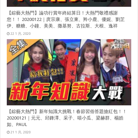
【綜藝大熱門】論功行賞年終結算日！大熱門敬禮感謝
您！！ 20200122｜庹宗康、張立東、羚小鹿、優妮、劉芷
伊、糖糖、小鐘、美美、撒基努、古拉斯、大根、逸祥
22 1 月, 2020
【綜藝大熱門】新年知識大挑戰！春節習俗答題搶紅包！！
20200121｜元元、邱鋒澤、采子、嘻小瓜、梁赫群、楊皓
如、PAUL
21 1 月, 2020