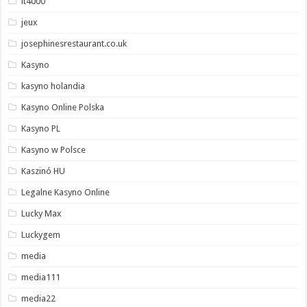
it4000
jeux
josephinesrestaurant.co.uk
Kasyno
kasyno holandia
Kasyno Online Polska
Kasyno PL
Kasyno w Polsce
Kaszinó HU
Legalne Kasyno Online
Lucky Max
Luckygem
media
media111
media22