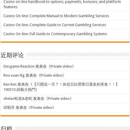
Casino on-line handbook to options, payments, bonuses, and platform
features
Casino On-line: Complete Manual to Modern Gambling Services
Casino On-line: Complete Guide to Current Gambling Services
Casino On-line: Full Guide to Contemporary Gambling Systems
近期评论
Desgame Reaction
发表在《
Private video
》
Rou xuan Ng
发表在《
Private video
》
Ken Ken
发表在《
【只開這一天？！休息日比營業日還多的美食！！】
190313 綜藝大熱門
》
shelao蛇老&老蛇
发表在《
Private video
》
邱勁升
发表在《
Private video
》
归档