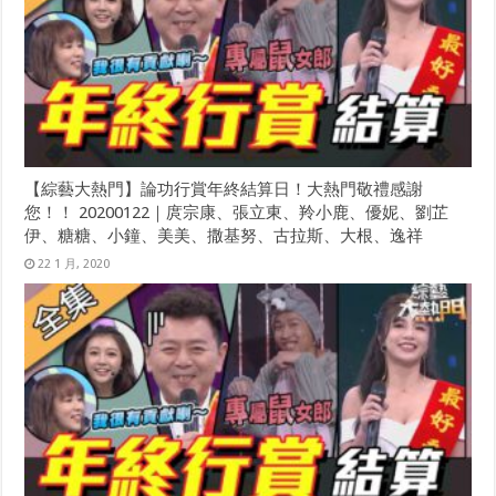
【綜藝大熱門】論功行賞年終結算日！大熱門敬禮感謝
您！！ 20200122｜庹宗康、張立東、羚小鹿、優妮、劉芷
伊、糖糖、小鐘、美美、撒基努、古拉斯、大根、逸祥
22 1 月, 2020