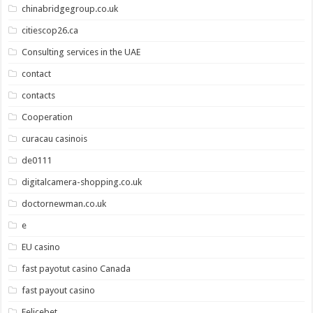
chinabridgegroup.co.uk
citiescop26.ca
Consulting services in the UAE
contact
contacts
Cooperation
curacau casinois
de0111
digitalcamera-shopping.co.uk
doctornewman.co.uk
e
EU casino
fast payotut casino Canada
fast payout casino
Felicebet