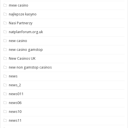
mew casino
najlepsze kasyno
Nasi Partnerzy
natplanforum.org.uk
new casino
new casino gamstop
New Casinos UK
new non gamstop casinos
news
news_2
news011
news06
news10
news11