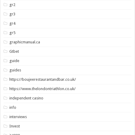
gr2
gr3
gr4
gr5
graphicmanual.ca
Gtbet
guide
guides
https://boujeerestaurantandbar.co.uk/
https://www.thelondontriathlon.co.uk/
independent casino
info
interviews
Invest