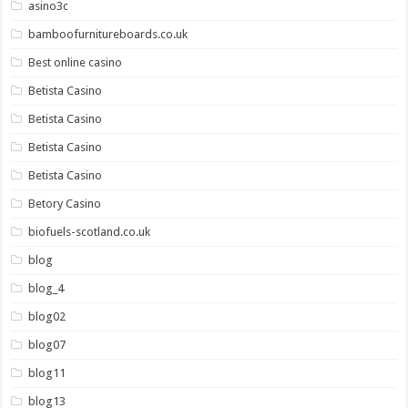
asino3c
bamboofurnitureboards.co.uk
Best online casino
Betista Casino
Betista Casino
Betista Casino
Betista Casino
Betory Casino
biofuels-scotland.co.uk
blog
blog_4
blog02
blog07
blog11
blog13