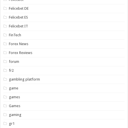
Felicebet DE
Felicebet ES
Felicebet IT
FinTech
Forex News
Forex Reviews
forum
fr2
gambling platform
game
games
Games
gaming
gr1