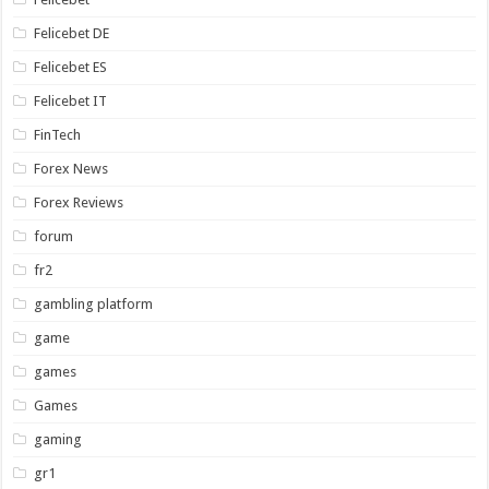
Felicebet DE
Felicebet ES
Felicebet IT
FinTech
Forex News
Forex Reviews
forum
fr2
gambling platform
game
games
Games
gaming
gr1