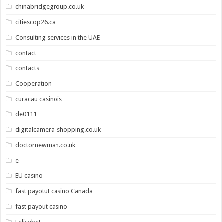
chinabridgegroup.co.uk
citiescop26.ca
Consulting services in the UAE
contact
contacts
Cooperation
curacau casinois
de0111
digitalcamera-shopping.co.uk
doctornewman.co.uk
e
EU casino
fast payotut casino Canada
fast payout casino
Felicebet