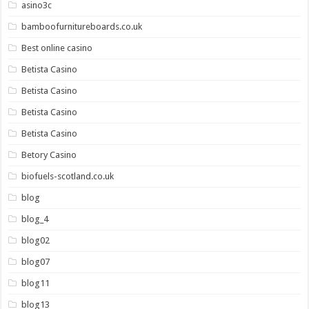
asino3c
bamboofurnitureboards.co.uk
Best online casino
Betista Casino
Betista Casino
Betista Casino
Betista Casino
Betory Casino
biofuels-scotland.co.uk
blog
blog_4
blog02
blog07
blog11
blog13