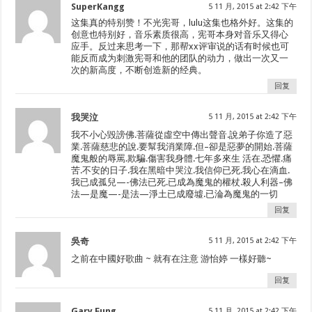
SuperKangg
5 11 月, 2015 at 2:42 下午
这集真的特别赞！不光宪哥，lulu这集也格外好。这集的
创意也特别好，音乐素质很高，宪哥本身对音乐又得心
应手。反过来思考一下，那帮xx评审说的话有时候也可
能反而成为刺激宪哥和他的团队的动力，做出一次又一
次的新高度，不断创造新的经典。
回复
我哭泣
5 11 月, 2015 at 2:42 下午
我不小心毀謗佛.菩薩從虛空中傳出聲音.說弟子你造了惡
業.菩薩慈悲的說.要幫我消業障.但–卻是惡夢的開始.菩薩
魔鬼般的辱罵.欺騙.傷害我身體.七年多來生 活在.恐懼.痛
苦.不安的日子.我在黑暗中哭泣.我信仰已死.我心在滴血.
我已成孤兒—-佛法已死.已成為魔鬼的權杖.殺人利器–佛
法—是魔—-是法—淨土已成廢墟.已淪為魔鬼的一切
回复
吳奇
5 11 月, 2015 at 2:42 下午
之前在中國好歌曲 ~ 就有在注意 游怡婷 一樣好聽~
回复
Gary Fung
5 11 月, 2015 at 2:42 下午