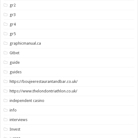
gr2
gr3
gr4
gr5
graphicmanual.ca
Gtbet
guide
guides
https://boujeerestaurantandbar.co.uk/
https://www.thelondontriathlon.co.uk/
independent casino
info
interviews
Invest