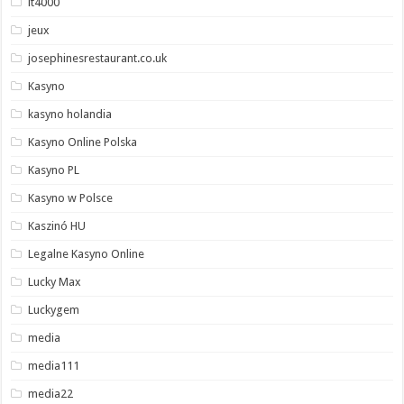
it4000
jeux
josephinesrestaurant.co.uk
Kasyno
kasyno holandia
Kasyno Online Polska
Kasyno PL
Kasyno w Polsce
Kaszinó HU
Legalne Kasyno Online
Lucky Max
Luckygem
media
media111
media22