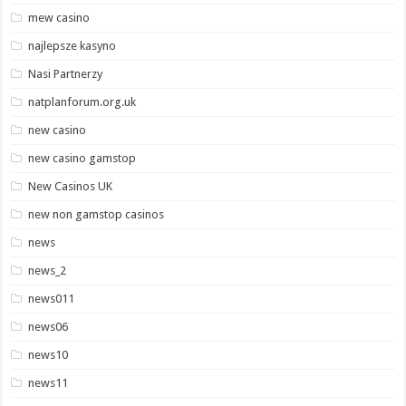
mew casino
najlepsze kasyno
Nasi Partnerzy
natplanforum.org.uk
new casino
new casino gamstop
New Casinos UK
new non gamstop casinos
news
news_2
news011
news06
news10
news11