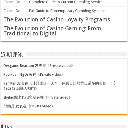
Casino On-line: Complete Guide to Current Gambling Services
Casino On-line: Full Guide to Contemporary Gambling Systems
The Evolution of Casino Loyalty Programs
The Evolution of Casino Gaming: From
Traditional to Digital
近期评论
Desgame Reaction
发表在《
Private video
》
Rou xuan Ng
发表在《
Private video
》
Ken Ken
发表在《
【只開這一天？！休息日比營業日還多的美食！！】
190313 綜藝大熱門
》
shelao蛇老&老蛇
发表在《
Private video
》
邱勁升
发表在《
Private video
》
归档