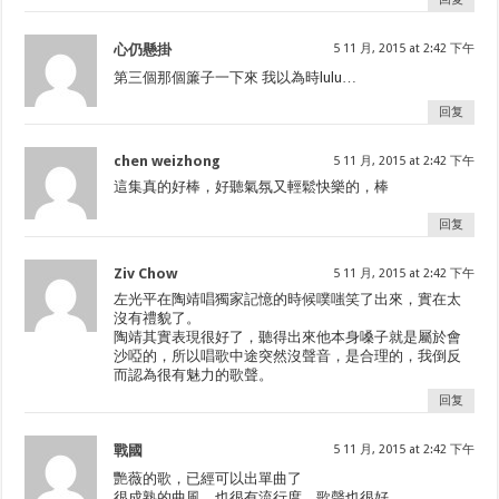
心仍懸掛
5 11 月, 2015 at 2:42 下午
第三個那個簾子一下來 我以為時lulu…
回复
chen weizhong
5 11 月, 2015 at 2:42 下午
這集真的好棒，好聽氣氛又輕鬆快樂的，棒
回复
Ziv Chow
5 11 月, 2015 at 2:42 下午
左光平在陶靖唱獨家記憶的時候噗嗤笑了出來，實在太
沒有禮貌了。
陶靖其實表現很好了，聽得出來他本身嗓子就是屬於會
沙啞的，所以唱歌中途突然沒聲音，是合理的，我倒反
而認為很有魅力的歌聲。
回复
戰國
5 11 月, 2015 at 2:42 下午
艷薇的歌，已經可以出單曲了
很成熟的曲風，也很有流行度，歌聲也很好。