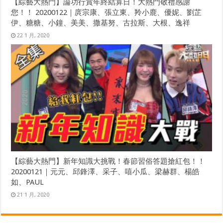
【綜藝大熱門】論功行賞年終結算日！大熱門敬禮感謝
您！！ 20200122｜庹宗康、張立東、羚小鹿、優妮、劉芷
伊、糖糖、小鐘、美美、撒基努、古拉斯、大根、逸祥
22 1 月, 2020
【綜藝大熱門】新年知識大挑戰！春節習俗答題搶紅包！！
20200121｜元元、邱鋒澤、采子、嘻小瓜、梁赫群、楊皓
如、PAUL
21 1 月, 2020