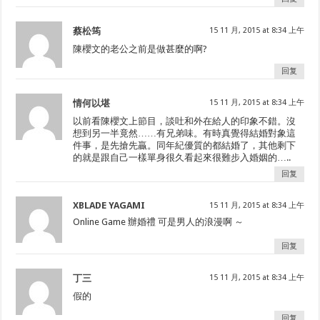
蔡松筠
15 11 月, 2015 at 8:34 上午
陳櫻文的老公之前是做甚麼的啊?
回复
情何以堪
15 11 月, 2015 at 8:34 上午
以前看陳櫻文上節目，談吐和外在給人的印象不錯。沒
想到另一半竟然……有兄弟味。有時真覺得結婚對象這
件事，是先搶先贏。同年紀優質的都結婚了，其他剩下
的就是跟自己一樣單身很久看起來很難步入婚姻的…..
回复
XBLADE YAGAMI
15 11 月, 2015 at 8:34 上午
Online Game 辦婚禮 可是男人的浪漫啊 ～
回复
丁三
15 11 月, 2015 at 8:34 上午
假的
回复