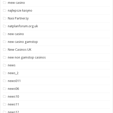
mew casino
najlepsze kasyno
Nasi Partnerzy
natplanforum.org.uk
new casino
new casino gamstop
New Casinos UK
new non gamstop casinos
news
news_2
news011
news06
news10
news11
news12