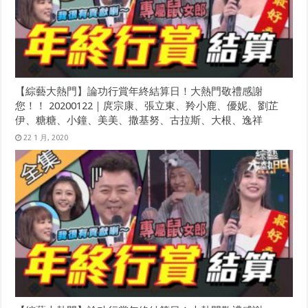
【綜藝大熱門】論功行賞年終結算日！大熱門敬禮感謝
您！！ 20200122｜庹宗康、張立東、羚小鹿、優妮、劉芷
伊、糖糖、小鐘、美美、撒基努、古拉斯、大根、逸祥
22 1 月, 2020