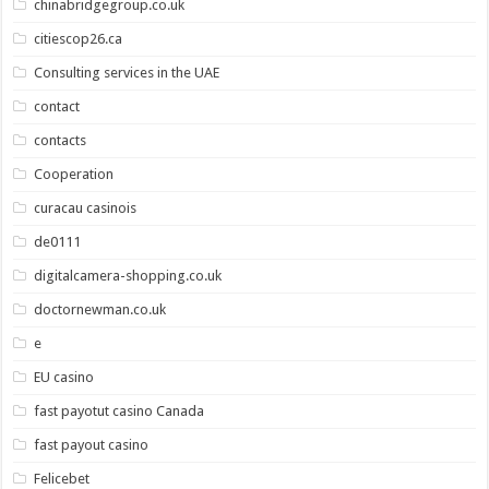
chinabridgegroup.co.uk
citiescop26.ca
Consulting services in the UAE
contact
contacts
Cooperation
curacau casinois
de0111
digitalcamera-shopping.co.uk
doctornewman.co.uk
e
EU casino
fast payotut casino Canada
fast payout casino
Felicebet