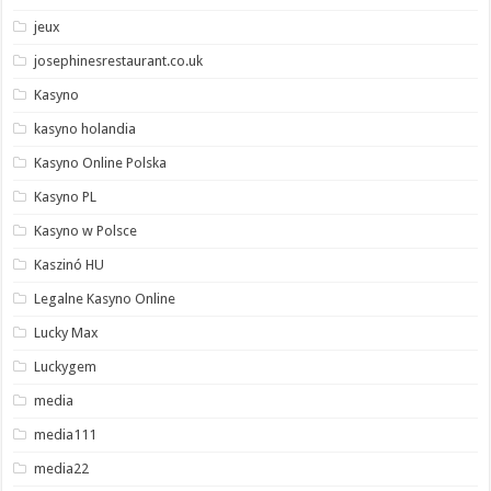
jeux
josephinesrestaurant.co.uk
Kasyno
kasyno holandia
Kasyno Online Polska
Kasyno PL
Kasyno w Polsce
Kaszinó HU
Legalne Kasyno Online
Lucky Max
Luckygem
media
media111
media22