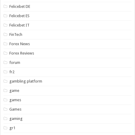
Felicebet DE
Felicebet ES
Felicebet IT
FinTech
Forex News
Forex Reviews
forum
fr2
gambling platform
game
games
Games
gaming
gr1