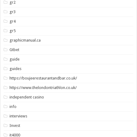
gr2
gr3
gr4
gr5
graphicmanual.ca
Gtbet
guide
guides
https://boujeerestaurantandbar.co.uk/
https://www.thelondontriathlon.co.uk/
independent casino
info
interviews
Invest
it4000