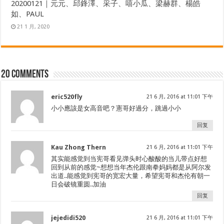
20200121｜元元、邱鋒澤、采子、嘻小瓜、梁赫群、楊皓
如、PAUL
21 1 月, 2020
20 comments
eric520fly
21 6 月, 2016 at 11:01 下午
小小應該是女高音吧？憲哥好過分，跳過小小
回复
Kau Zhong Thern
21 6 月, 2016 at 11:01 下午
其实能感觉到当宪哥看见弹头时心酸酸的当儿带点好想
回到从前的感觉~想想当年杰伦跟南拳妈妈都是从阿尔发
出道..能感觉到宪哥的宽宏大量，希望宪哥和杰伦有朝一
日会破镜重圆..加油
回复
jejedidi520
21 6 月, 2016 at 11:01 下午