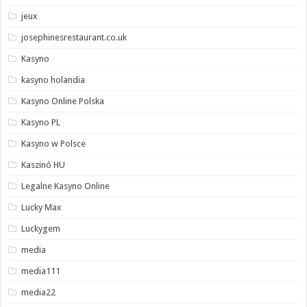
jeux
josephinesrestaurant.co.uk
Kasyno
kasyno holandia
Kasyno Online Polska
Kasyno PL
Kasyno w Polsce
Kaszinó HU
Legalne Kasyno Online
Lucky Max
Luckygem
media
media111
media22