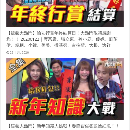
【綜藝大熱門】論功行賞年終結算日！大熱門敬禮感謝
您！！ 20200122｜庹宗康、張立東、羚小鹿、優妮、劉芷
伊、糖糖、小鐘、美美、撒基努、古拉斯、大根、逸祥
22 1 月, 2020
【綜藝大熱門】新年知識大挑戰！春節習俗答題搶紅包！！