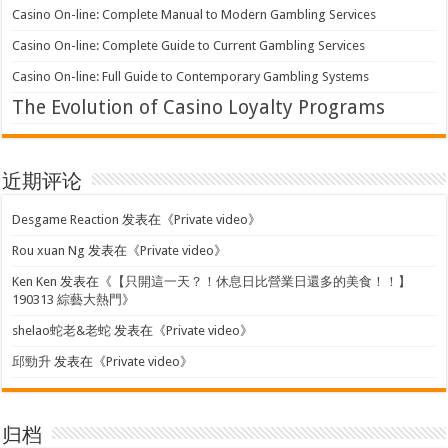
Casino On-line: Complete Manual to Modern Gambling Services
Casino On-line: Complete Guide to Current Gambling Services
Casino On-line: Full Guide to Contemporary Gambling Systems
The Evolution of Casino Loyalty Programs
近期评论
Desgame Reaction
发表在《
Private video
》
Rou xuan Ng
发表在《
Private video
》
Ken Ken
发表在《
【只開這一天？！休息日比營業日還多的美食！！】
190313 綜藝大熱門
》
shelao蛇老&老蛇
发表在《
Private video
》
邱勁升
发表在《
Private video
》
归档