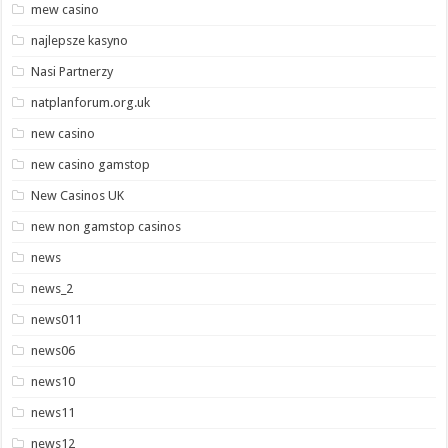
mew casino
najlepsze kasyno
Nasi Partnerzy
natplanforum.org.uk
new casino
new casino gamstop
New Casinos UK
new non gamstop casinos
news
news_2
news011
news06
news10
news11
news12