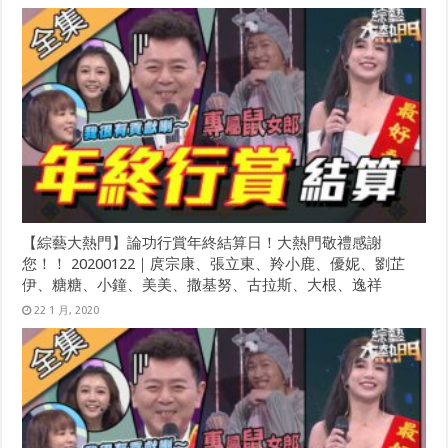
【綜藝大熱門】論功行賞年終結算日！大熱門敬禮感謝
您！！ 20200122｜庹宗康、張立東、羚小鹿、優妮、劉芷
伊、糖糖、小鐘、美美、撒基努、古拉斯、大根、逸祥
22 1 月, 2020