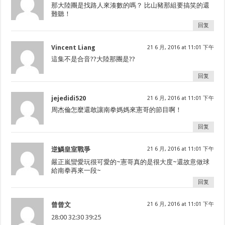
那大陸團是找路人來湊數的嗎？ 比山豬那組要搞笑的還
難聽！
回复
Vincent Liang
21 6 月, 2016 at 11:01 下午
這集不是合音??大陸那團是??
回复
jejedidi520
21 6 月, 2016 at 11:01 下午
周杰倫怎麼還敢讓南拳媽媽來憲哥的節目啊！
回复
逆鱗皇室戰爭
21 6 月, 2016 at 11:01 下午
嚴正嵐蠻愛玩很可愛的~憲哥真的是很大度~還故意做球
給南拳再來一段~
回复
曾曾文
21 6 月, 2016 at 11:01 下午
28:00
32:30
39:25