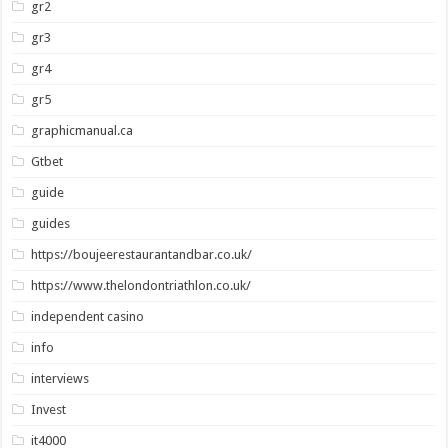
gr2
gr3
gr4
gr5
graphicmanual.ca
Gtbet
guide
guides
https://boujeerestaurantandbar.co.uk/
https://www.thelondontriathlon.co.uk/
independent casino
info
interviews
Invest
it4000