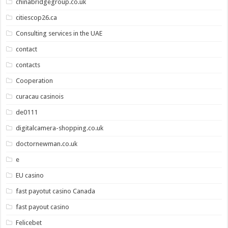
chinabridgegroup.co.uk
citiescop26.ca
Consulting services in the UAE
contact
contacts
Cooperation
curacau casinois
de0111
digitalcamera-shopping.co.uk
doctornewman.co.uk
e
EU casino
fast payotut casino Canada
fast payout casino
Felicebet