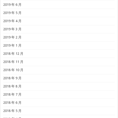
2019 年 6 月
2019 年 5 月
2019 年 4 月
2019 年 3 月
2019 年 2 月
2019 年 1 月
2018 年 12 月
2018 年 11 月
2018 年 10 月
2018 年 9 月
2018 年 8 月
2018 年 7 月
2018 年 6 月
2018 年 5 月