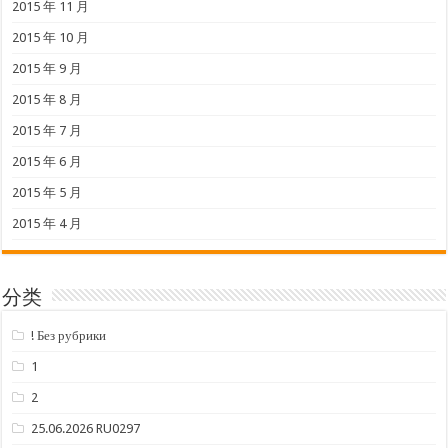
2015 年 11 月
2015 年 10 月
2015 年 9 月
2015 年 8 月
2015 年 7 月
2015 年 6 月
2015 年 5 月
2015 年 4 月
分类
! Без рубрики
1
2
25.06.2026 RU0297