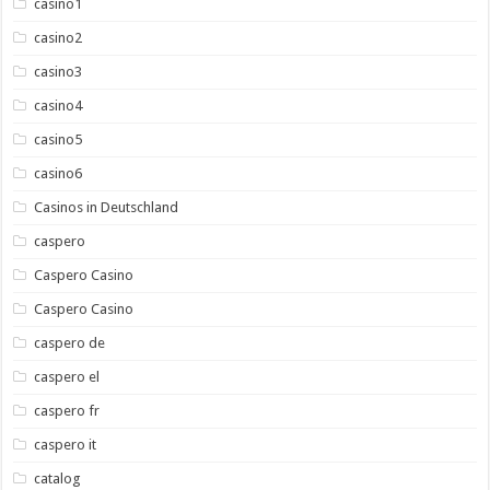
casino1
casino2
casino3
casino4
casino5
casino6
Casinos in Deutschland
caspero
Caspero Casino
Caspero Casino
caspero de
caspero el
caspero fr
caspero it
catalog