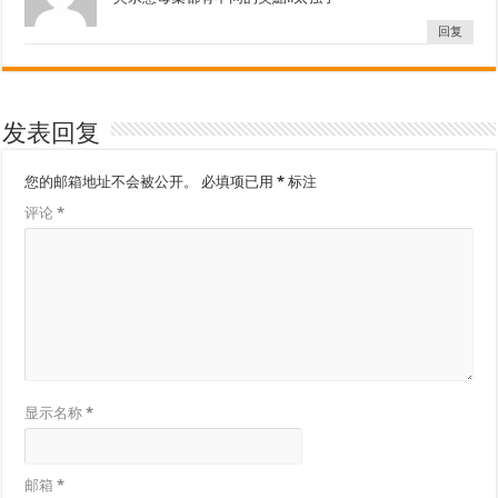
回复
发表回复
您的邮箱地址不会被公开。
必填项已用
*
标注
评论
*
显示名称
*
邮箱
*