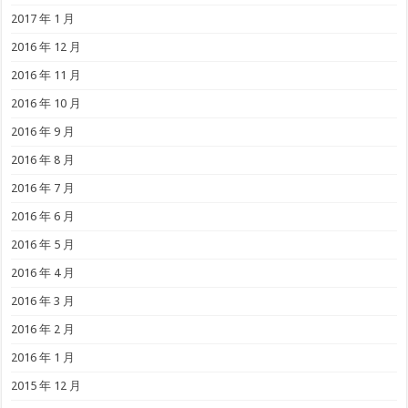
2017 年 1 月
2016 年 12 月
2016 年 11 月
2016 年 10 月
2016 年 9 月
2016 年 8 月
2016 年 7 月
2016 年 6 月
2016 年 5 月
2016 年 4 月
2016 年 3 月
2016 年 2 月
2016 年 1 月
2015 年 12 月