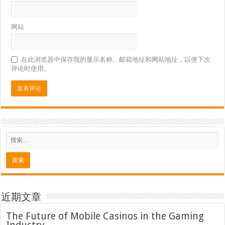
网站
在此浏览器中保存我的显示名称、邮箱地址和网站地址，以便下次
评论时使用。
近期文章
The Future of Mobile Casinos in the Gaming