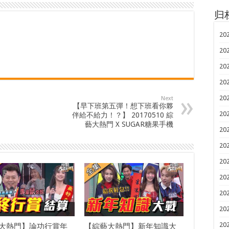
归
20
20
20
20
20
Next
【早下班第五彈！想下班看你夥
20
伴給不給力！？】 20170510 綜
藝大熱門 X SUGAR糖果手機
20
20
20
20
20
20
20
大熱門】論功行賞年
【綜藝大熱門】新年知識大