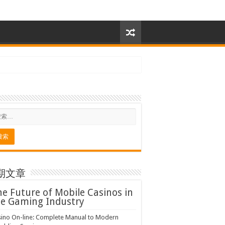
期文章
e Future of Mobile Casinos in
he Gaming Industry
ino On-line: Complete Manual to Modern