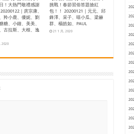
日！大熱門敬禮感謝
挑戰！春節習俗答題搶紅
20
20200122｜庹宗康、
包！！ 20200121｜元元、邱
20
、羚小鹿、優妮、劉
鋒澤、采子、嘻小瓜、梁赫
糖糖、小鐘、美美、
群、楊皓如、PAUL
20
、古拉斯、大根、逸
21 1 月, 2020
20
20
, 2020
20
20
20
20
注
20
20
20
20
20