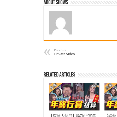
About shows
Previous
Private video
Related Articles
【綜藝大熱門】論功行賞年
【綜藝