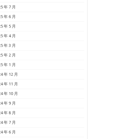
25 年 7 月
25 年 6 月
25 年 5 月
25 年 4 月
25 年 3 月
25 年 2 月
25 年 1 月
24 年 12 月
24 年 11 月
24 年 10 月
24 年 9 月
24 年 8 月
24 年 7 月
24 年 6 月