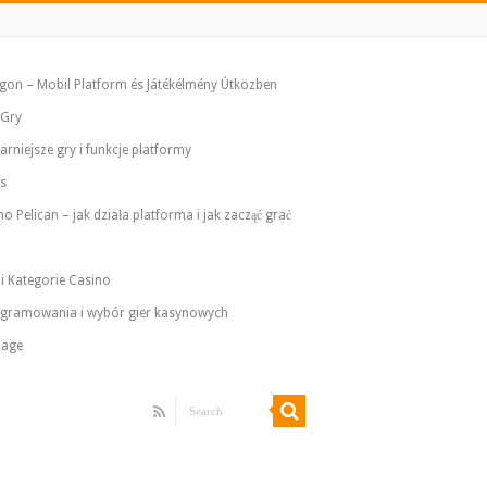
on – Mobil Platform és Játékélmény Útközben
 Gry
rniejsze gry i funkcje platformy
s
o Pelican – jak działa platforma i jak zacząć grać
i Kategorie Casino
ogramowania i wybór gier kasynowych
Page