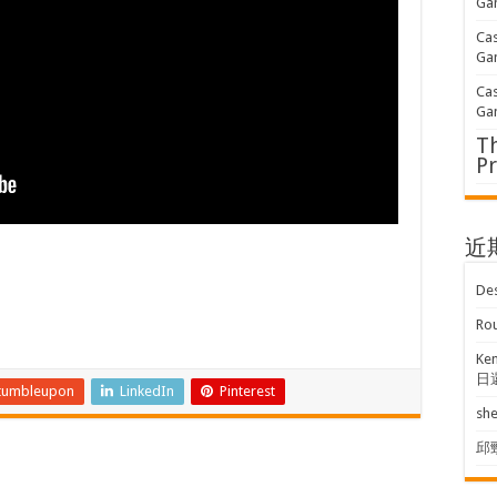
Gam
Cas
Gam
Cas
Ga
Th
P
近
De
Ro
Ke
日
tumbleupon
LinkedIn
Pinterest
sh
邱