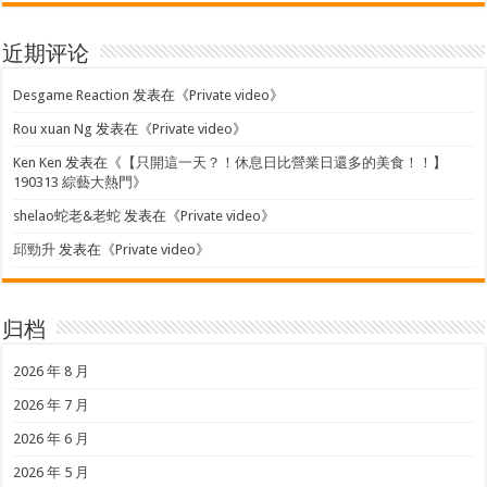
近期评论
Desgame Reaction
发表在《
Private video
》
Rou xuan Ng
发表在《
Private video
》
Ken Ken
发表在《
【只開這一天？！休息日比營業日還多的美食！！】
190313 綜藝大熱門
》
shelao蛇老&老蛇
发表在《
Private video
》
邱勁升
发表在《
Private video
》
归档
2026 年 8 月
2026 年 7 月
2026 年 6 月
2026 年 5 月