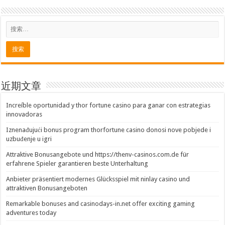
近期文章
Increíble oportunidad y thor fortune casino para ganar con estrategias
innovadoras
Iznenađujući bonus program thorfortune casino donosi nove pobjede i
uzbuđenje u igri
Attraktive Bonusangebote und https://thenv-casinos.com.de für
erfahrene Spieler garantieren beste Unterhaltung
Anbieter präsentiert modernes Glücksspiel mit ninlay casino und
attraktiven Bonusangeboten
Remarkable bonuses and casinodays-in.net offer exciting gaming
adventures today