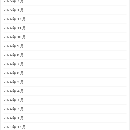
2025 年 2 月
2025 年 1 月
2024 年 12 月
2024 年 11 月
2024 年 10 月
2024 年 9 月
2024 年 8 月
2024 年 7 月
2024 年 6 月
2024 年 5 月
2024 年 4 月
2024 年 3 月
2024 年 2 月
2024 年 1 月
2023 年 12 月