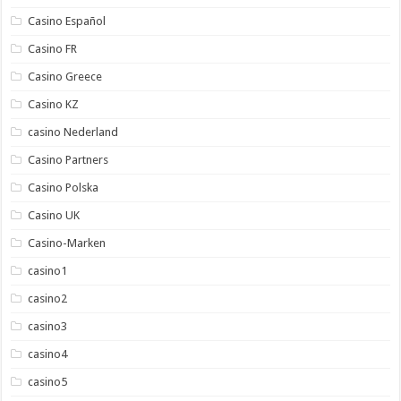
Casino Español
Casino FR
Casino Greece
Casino KZ
casino Nederland
Casino Partners
Casino Polska
Casino UK
Casino-Marken
casino1
casino2
casino3
casino4
casino5