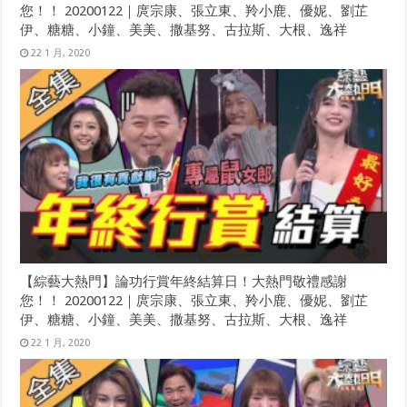
您！！ 20200122｜庹宗康、張立東、羚小鹿、優妮、劉芷
伊、糖糖、小鐘、美美、撒基努、古拉斯、大根、逸祥
22 1 月, 2020
【綜藝大熱門】論功行賞年終結算日！大熱門敬禮感謝
您！！ 20200122｜庹宗康、張立東、羚小鹿、優妮、劉芷
伊、糖糖、小鐘、美美、撒基努、古拉斯、大根、逸祥
22 1 月, 2020