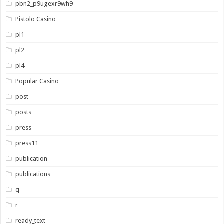
pbn2_p9ugexr9wh9
Pistolo Casino
pl1
pl2
pl4
Popular Casino
post
posts
press
press11
publication
publications
q
r
ready_text