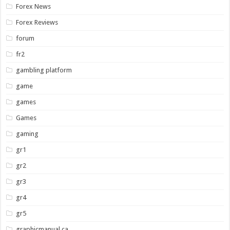
Forex News
Forex Reviews
forum
fr2
gambling platform
game
games
Games
gaming
gr1
gr2
gr3
gr4
gr5
graphicmanual.ca