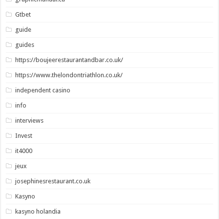
Gtbet
guide
guides
https://boujeerestaurantandbar.co.uk/
https://www.thelondontriathlon.co.uk/
independent casino
info
interviews
Invest
it4000
jeux
josephinesrestaurant.co.uk
Kasyno
kasyno holandia