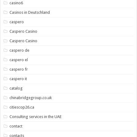
casino6
Casinos in Deutschland
caspero
Caspero Casino
Caspero Casino
caspero de
caspero el
caspero fr
caspero it
catalog
chinabridgegroup.co.uk
citiescop26.ca
Consulting services in the UAE
contact
contacts