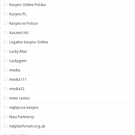
Kasyno Online Polska
Kasyno PL
Kasyno w Polsce
Kaszinó HU
Legalne Kasyno Online
Lucky Max
Luckygem
media
media111
media22
mew casino
najlepsze kasyno
Nasi Partnerzy
natplanforum.org.uk