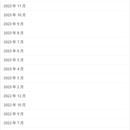
2023 年 11 月
2023 年 10 月
2023 年 9 月
2023 年 8 月
2023 年 7 月
2023 年 6 月
2023 年 5 月
2023 年 4 月
2023 年 3 月
2023 年 2 月
2022 年 12 月
2022 年 10 月
2022 年 9 月
2022 年 7 月