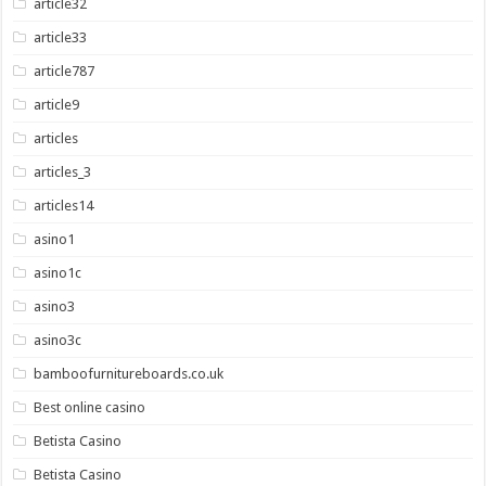
article32
article33
article787
article9
articles
articles_3
articles14
asino1
asino1c
asino3
asino3c
bamboofurnitureboards.co.uk
Best online casino
Betista Casino
Betista Casino