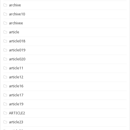
archive
archive10
archivee
article
article018
article019
article020
article11
article12
article16
article17
article19
ARTICLE2
article23