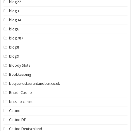
blog22
blog3
blog34
blog6
blog787
blog8
blog9
Bloody Slots
Bookkeeping
boujeerestaurantandbar.co.uk
British Casino
britsino casino
Casino
Casino DE
Casino Deutschland