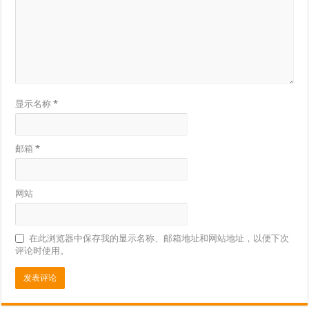
显示名称
*
邮箱
*
网站
在此浏览器中保存我的显示名称、邮箱地址和网站地址，以便下次
评论时使用。