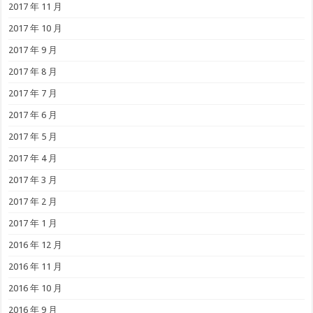
2017 年 11 月
2017 年 10 月
2017 年 9 月
2017 年 8 月
2017 年 7 月
2017 年 6 月
2017 年 5 月
2017 年 4 月
2017 年 3 月
2017 年 2 月
2017 年 1 月
2016 年 12 月
2016 年 11 月
2016 年 10 月
2016 年 9 月