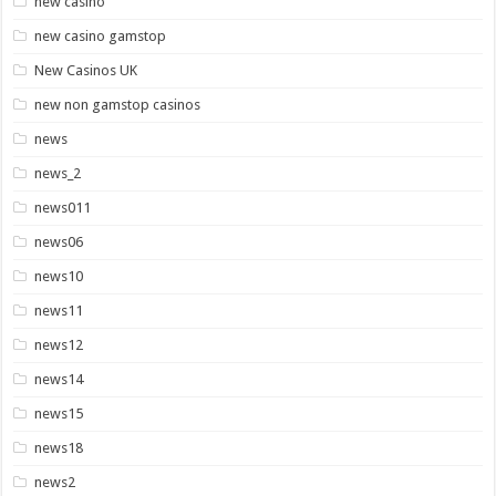
new casino
new casino gamstop
New Casinos UK
new non gamstop casinos
news
news_2
news011
news06
news10
news11
news12
news14
news15
news18
news2