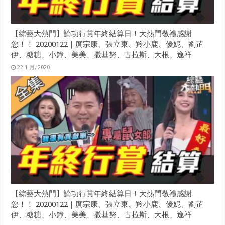
【綜藝大熱門】論功行賞年終結算日！大熱門敬禮感謝
您！！ 20200122｜庹宗康、張立東、羚小鹿、優妮、劉芷
伊、糖糖、小鐘、美美、撒基努、古拉斯、大根、逸祥
22 1 月, 2020
【綜藝大熱門】論功行賞年終結算日！大熱門敬禮感謝
您！！ 20200122｜庹宗康、張立東、羚小鹿、優妮、劉芷
伊、糖糖、小鐘、美美、撒基努、古拉斯、大根、逸祥