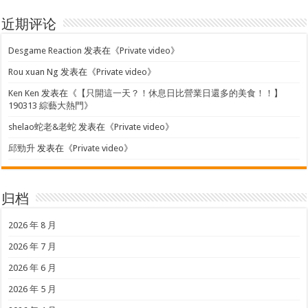
近期评论
Desgame Reaction
发表在《
Private video
》
Rou xuan Ng
发表在《
Private video
》
Ken Ken
发表在《
【只開這一天？！休息日比營業日還多的美食！！】
190313 綜藝大熱門
》
shelao蛇老&老蛇
发表在《
Private video
》
邱勁升
发表在《
Private video
》
归档
2026 年 8 月
2026 年 7 月
2026 年 6 月
2026 年 5 月