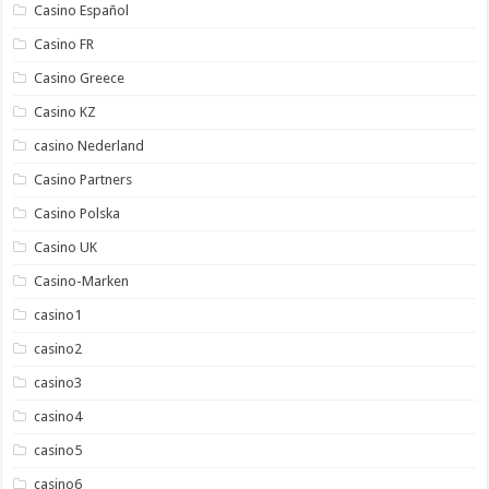
Casino Español
Casino FR
Casino Greece
Casino KZ
casino Nederland
Casino Partners
Casino Polska
Casino UK
Casino-Marken
casino1
casino2
casino3
casino4
casino5
casino6