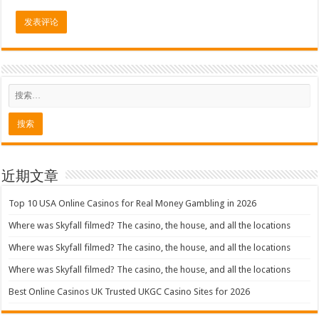
近期文章
Top 10 USA Online Casinos for Real Money Gambling in 2026
Where was Skyfall filmed? The casino, the house, and all the locations
Where was Skyfall filmed? The casino, the house, and all the locations
Where was Skyfall filmed? The casino, the house, and all the locations
Best Online Casinos UK Trusted UKGC Casino Sites for 2026