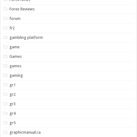
Forex Reviews
forum
fr2
gambling platform
game
Games
games
gaming
gr1
gr2
gr3
gr4
gr5
graphicmanual.ca