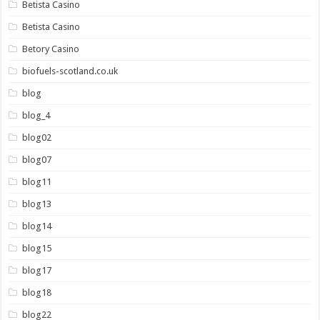
Betista Casino
Betista Casino
Betory Casino
biofuels-scotland.co.uk
blog
blog_4
blog02
blog07
blog11
blog13
blog14
blog15
blog17
blog18
blog22