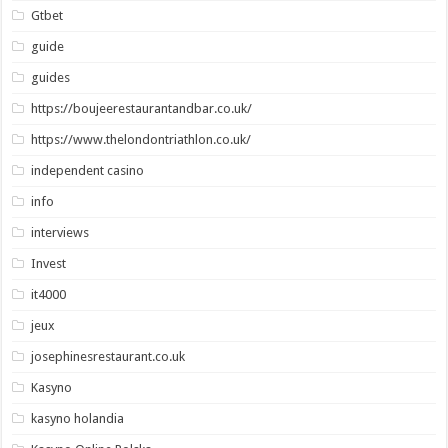
Gtbet
guide
guides
https://boujeerestaurantandbar.co.uk/
https://www.thelondontriathlon.co.uk/
independent casino
info
interviews
Invest
it4000
jeux
josephinesrestaurant.co.uk
Kasyno
kasyno holandia