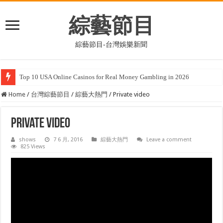
綜藝節目
綜藝節目-台灣娛樂新聞
Where was Skyfall filmed? The casino, the house, and all the locations
Home
/
台灣綜藝節目
/
綜藝大熱門
/
Private video
Private video
shows
7 6 月, 2016
綜藝大熱門
Leave a comment
825 Views