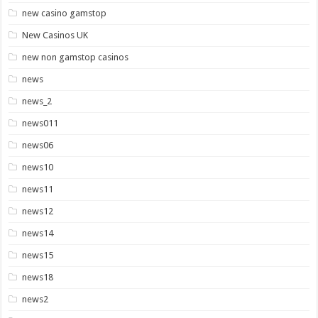
new casino gamstop
New Casinos UK
new non gamstop casinos
news
news_2
news011
news06
news10
news11
news12
news14
news15
news18
news2