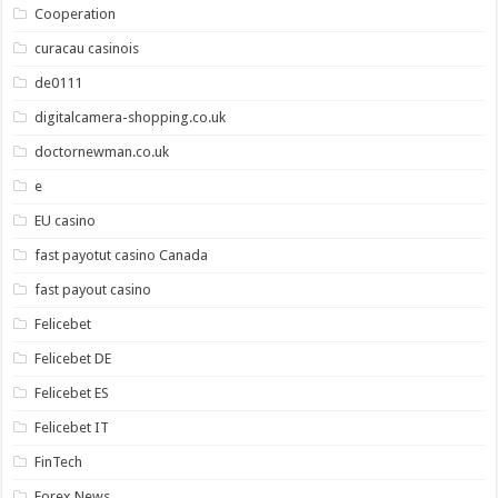
Cooperation
curacau casinois
de0111
digitalcamera-shopping.co.uk
doctornewman.co.uk
e
EU casino
fast payotut casino Canada
fast payout casino
Felicebet
Felicebet DE
Felicebet ES
Felicebet IT
FinTech
Forex News